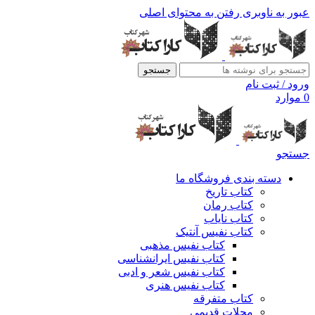
عبور به ناوبری
رفتن به محتوای اصلی
جستجو
ورود / ثبت نام
0
موارد
جستجو
دسته بندی فروشگاه ما
کتاب تاریخ
کتاب رمان
کتاب نایاب
کتاب نفیس آنتیک
کتاب نفیس مذهبی
کتاب نفیس ایرانشناسی
کتاب نفیس شعر و ادبی
کتاب نفیس هنری
کتاب متفرقه
مجلات قدیمی