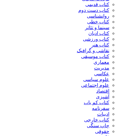
کتاب قدیمی
کتاب دست دوم
روانشناسی
کتاب خطی
سینما و تئاتر
کتاب ادیان
کتاب ورزشی
کتاب هنر
نقاشی و گرافیک
کتاب موسیقی
معماری
مدیریت
عکاسی
علوم سیاسی
علوم اجتماعی
اقتصاد
آشپزی
کتاب کم یاب
سفرنامه
ادبیات
کتاب خارجی
چاپ سنگی
حقوقی