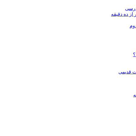
درسی
 از ده دقیقه
وم
؟
ات قدیمی
ه