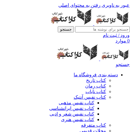
عبور به ناوبری
رفتن به محتوای اصلی
جستجو
ورود / ثبت نام
0
موارد
جستجو
دسته بندی فروشگاه ما
کتاب تاریخ
کتاب رمان
کتاب نایاب
کتاب نفیس آنتیک
کتاب نفیس مذهبی
کتاب نفیس ایرانشناسی
کتاب نفیس شعر و ادبی
کتاب نفیس هنری
کتاب متفرقه
مجلات قدیمی