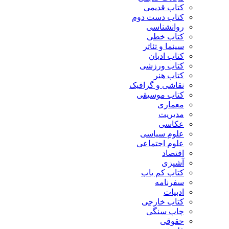
کتاب قدیمی
کتاب دست دوم
روانشناسی
کتاب خطی
سینما و تئاتر
کتاب ادیان
کتاب ورزشی
کتاب هنر
نقاشی و گرافیک
کتاب موسیقی
معماری
مدیریت
عکاسی
علوم سیاسی
علوم اجتماعی
اقتصاد
آشپزی
کتاب کم یاب
سفرنامه
ادبیات
کتاب خارجی
چاپ سنگی
حقوقی