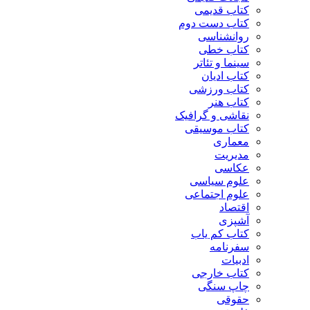
کتاب قدیمی
کتاب دست دوم
روانشناسی
کتاب خطی
سینما و تئاتر
کتاب ادیان
کتاب ورزشی
کتاب هنر
نقاشی و گرافیک
کتاب موسیقی
معماری
مدیریت
عکاسی
علوم سیاسی
علوم اجتماعی
اقتصاد
آشپزی
کتاب کم یاب
سفرنامه
ادبیات
کتاب خارجی
چاپ سنگی
حقوقی