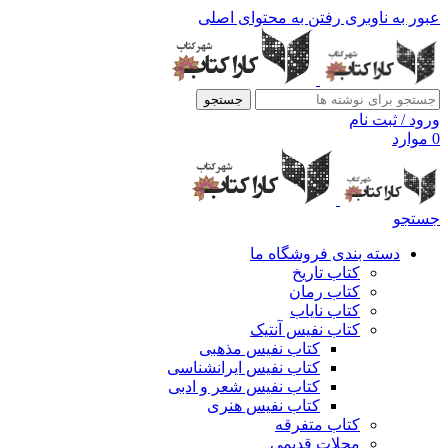
عبور به ناوبری
رفتن به محتوای اصلی
جستجو
ورود / ثبت نام
0
موارد
جستجو
دسته بندی فروشگاه ما
کتاب تاریخ
کتاب رمان
کتاب نایاب
کتاب نفیس آنتیک
کتاب نفیس مذهبی
کتاب نفیس ایرانشناسی
کتاب نفیس شعر و ادبی
کتاب نفیس هنری
کتاب متفرقه
مجلات قدیمی