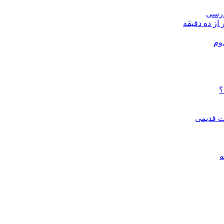
درسی
 از ده دقیقه
وم
؟
ات قدیمی
ه