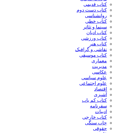
کتاب قدیمی
کتاب دست دوم
روانشناسی
کتاب خطی
سینما و تئاتر
کتاب ادیان
کتاب ورزشی
کتاب هنر
نقاشی و گرافیک
کتاب موسیقی
معماری
مدیریت
عکاسی
علوم سیاسی
علوم اجتماعی
اقتصاد
آشپزی
کتاب کم یاب
سفرنامه
ادبیات
کتاب خارجی
چاپ سنگی
حقوقی