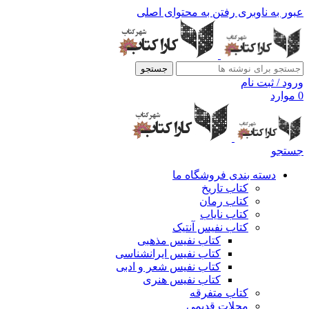
عبور به ناوبری
رفتن به محتوای اصلی
جستجو
ورود / ثبت نام
0
موارد
جستجو
دسته بندی فروشگاه ما
کتاب تاریخ
کتاب رمان
کتاب نایاب
کتاب نفیس آنتیک
کتاب نفیس مذهبی
کتاب نفیس ایرانشناسی
کتاب نفیس شعر و ادبی
کتاب نفیس هنری
کتاب متفرقه
مجلات قدیمی