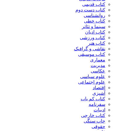
کتاب قدیمی
کتاب دست دوم
روانشناسی
کتاب خطی
سینما و تئاتر
کتاب ادیان
کتاب ورزشی
کتاب هنر
نقاشی و گرافیک
کتاب موسیقی
معماری
مدیریت
عکاسی
علوم سیاسی
علوم اجتماعی
اقتصاد
آشپزی
کتاب کم یاب
سفرنامه
ادبیات
کتاب خارجی
چاپ سنگی
حقوقی