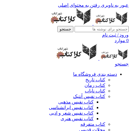
عبور به ناوبری
رفتن به محتوای اصلی
جستجو
ورود / ثبت نام
0
موارد
جستجو
دسته بندی فروشگاه ما
کتاب تاریخ
کتاب رمان
کتاب نایاب
کتاب نفیس آنتیک
کتاب نفیس مذهبی
کتاب نفیس ایرانشناسی
کتاب نفیس شعر و ادبی
کتاب نفیس هنری
کتاب متفرقه
مجلات قدیمی