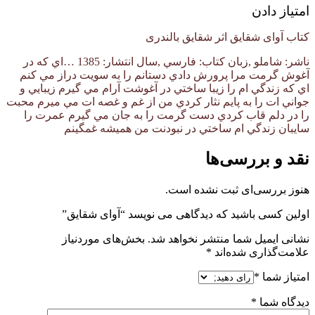
امتیاز دادن
کتاب آوای شقایق اثر شقایق بالندری
ناشر: شاملو ,زبان كتاب: فارسي ,سال انتشار: 1385 …اي كه در
آغوش گرمت مرا پرورش دادي دستانم را به سويت دراز مي كنم
اي كه زندگي ام را زيبا ساختي در آغوشت آرام مي گيرم زيبايي و
جواني ات را به پايم نثار كردي من از غم و غصه ات مي ميرم محبت
را در دلم قاب كردي دست گرمت را به جان مي گيرم عمرت را
سايبان زندگي ام ساختي در نبودنت من هميشه غمگينم
نقد و بررسی‌ها
هنوز بررسی‌ای ثبت نشده است.
اولین کسی باشید که دیدگاهی می نویسد “آوای شقایق”
نشانی ایمیل شما منتشر نخواهد شد.
بخش‌های موردنیاز
علامت‌گذاری شده‌اند
*
امتیاز شما
*
دیدگاه شما
*