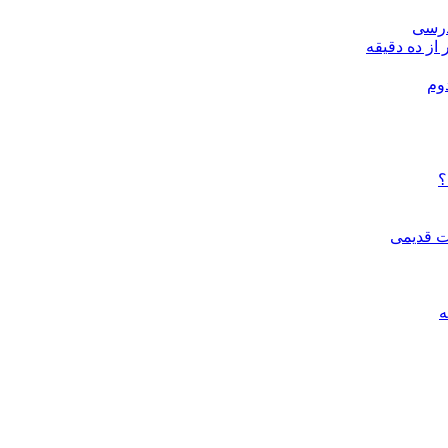
درسی
 از ده دقیقه
وم
؟
ات قدیمی
ه