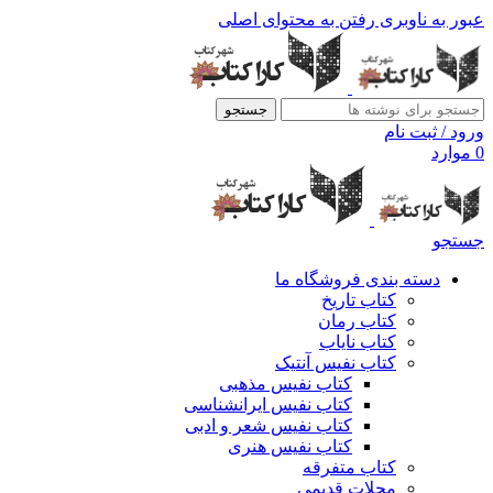
عبور به ناوبری
رفتن به محتوای اصلی
جستجو
ورود / ثبت نام
0
موارد
جستجو
دسته بندی فروشگاه ما
کتاب تاریخ
کتاب رمان
کتاب نایاب
کتاب نفیس آنتیک
کتاب نفیس مذهبی
کتاب نفیس ایرانشناسی
کتاب نفیس شعر و ادبی
کتاب نفیس هنری
کتاب متفرقه
مجلات قدیمی