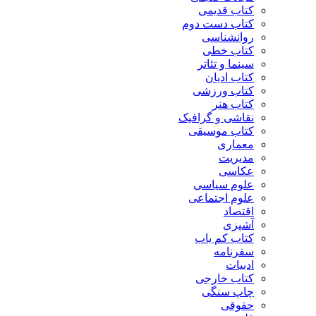
کتاب قدیمی
کتاب دست دوم
روانشناسی
کتاب خطی
سینما و تئاتر
کتاب ادیان
کتاب ورزشی
کتاب هنر
نقاشی و گرافیک
کتاب موسیقی
معماری
مدیریت
عکاسی
علوم سیاسی
علوم اجتماعی
اقتصاد
آشپزی
کتاب کم یاب
سفرنامه
ادبیات
کتاب خارجی
چاپ سنگی
حقوقی