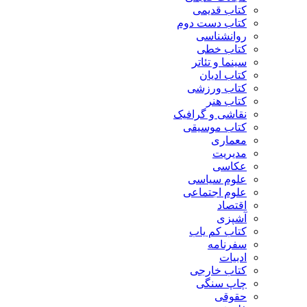
کتاب قدیمی
کتاب دست دوم
روانشناسی
کتاب خطی
سینما و تئاتر
کتاب ادیان
کتاب ورزشی
کتاب هنر
نقاشی و گرافیک
کتاب موسیقی
معماری
مدیریت
عکاسی
علوم سیاسی
علوم اجتماعی
اقتصاد
آشپزی
کتاب کم یاب
سفرنامه
ادبیات
کتاب خارجی
چاپ سنگی
حقوقی