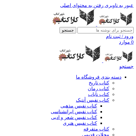
عبور به ناوبری
رفتن به محتوای اصلی
جستجو
ورود / ثبت نام
0
موارد
جستجو
دسته بندی فروشگاه ما
کتاب تاریخ
کتاب رمان
کتاب نایاب
کتاب نفیس آنتیک
کتاب نفیس مذهبی
کتاب نفیس ایرانشناسی
کتاب نفیس شعر و ادبی
کتاب نفیس هنری
کتاب متفرقه
مجلات قدیمی