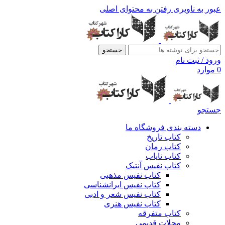
عبور به ناوبری
رفتن به محتوای اصلی
جستجو
ورود / ثبت نام
0
موارد
جستجو
دسته بندی فروشگاه ما
کتاب تاریخ
کتاب رمان
کتاب نایاب
کتاب نفیس آنتیک
کتاب نفیس مذهبی
کتاب نفیس ایرانشناسی
کتاب نفیس شعر و ادبی
کتاب نفیس هنری
کتاب متفرقه
مجلات قدیمی