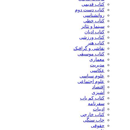
کتاب قدیمی
کتاب دست دوم
روانشناسی
کتاب خطی
سینما و تئاتر
کتاب ادیان
کتاب ورزشی
کتاب هنر
نقاشی و گرافیک
کتاب موسیقی
معماری
مدیریت
عکاسی
علوم سیاسی
علوم اجتماعی
اقتصاد
آشپزی
کتاب کم یاب
سفرنامه
ادبیات
کتاب خارجی
چاپ سنگی
حقوقی