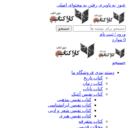
عبور به ناوبری
رفتن به محتوای اصلی
جستجو
ورود / ثبت نام
0
موارد
جستجو
دسته بندی فروشگاه ما
کتاب تاریخ
کتاب رمان
کتاب نایاب
کتاب نفیس آنتیک
کتاب نفیس مذهبی
کتاب نفیس ایرانشناسی
کتاب نفیس شعر و ادبی
کتاب نفیس هنری
کتاب متفرقه
مجلات قدیمی