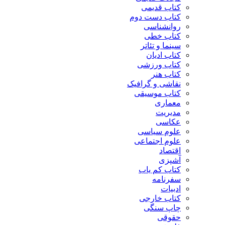
کتاب قدیمی
کتاب دست دوم
روانشناسی
کتاب خطی
سینما و تئاتر
کتاب ادیان
کتاب ورزشی
کتاب هنر
نقاشی و گرافیک
کتاب موسیقی
معماری
مدیریت
عکاسی
علوم سیاسی
علوم اجتماعی
اقتصاد
آشپزی
کتاب کم یاب
سفرنامه
ادبیات
کتاب خارجی
چاپ سنگی
حقوقی