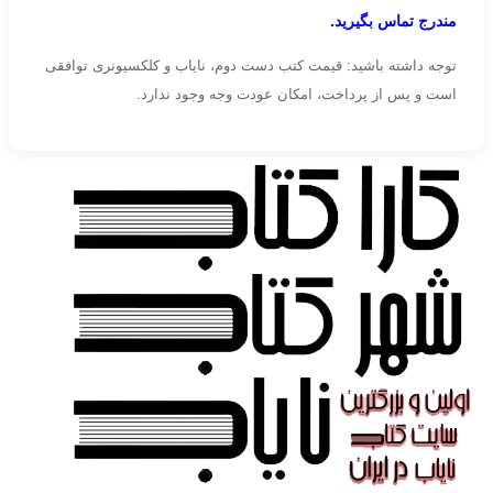
مندرج تماس بگیرید.
توجه داشته باشید: قیمت کتب دست دوم، نایاب و کلکسیونری توافقی
است و پس از پرداخت، امکان عودت وجه وجود ندارد.