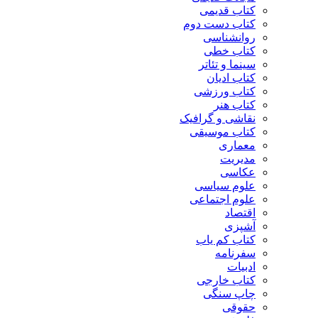
کتاب قدیمی
کتاب دست دوم
روانشناسی
کتاب خطی
سینما و تئاتر
کتاب ادیان
کتاب ورزشی
کتاب هنر
نقاشی و گرافیک
کتاب موسیقی
معماری
مدیریت
عکاسی
علوم سیاسی
علوم اجتماعی
اقتصاد
آشپزی
کتاب کم یاب
سفرنامه
ادبیات
کتاب خارجی
چاپ سنگی
حقوقی