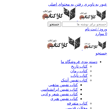
عبور به ناوبری
رفتن به محتوای اصلی
جستجو
ورود / ثبت نام
0
موارد
جستجو
دسته بندی فروشگاه ما
کتاب تاریخ
کتاب رمان
کتاب نایاب
کتاب نفیس آنتیک
کتاب نفیس مذهبی
کتاب نفیس ایرانشناسی
کتاب نفیس شعر و ادبی
کتاب نفیس هنری
کتاب متفرقه
مجلات قدیمی