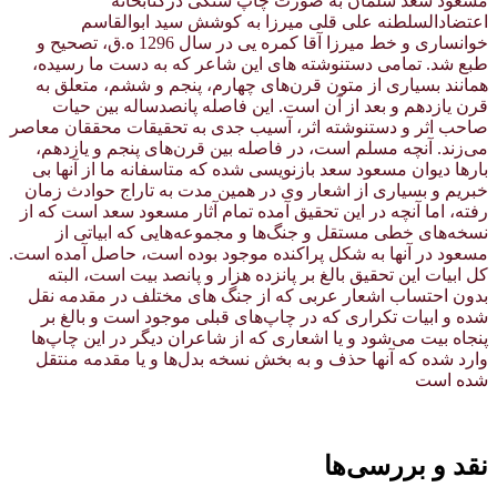
مسعود سعد سلمان به صورت چاپ سنگی درکتابخانه
اعتضادالسلطنه علی قلی میرزا به کوشش سید ابوالقاسم
خوانساری و خط میرزا آقا کمره یی در سال 1296 ه.ق، تصحیح و
طبع شد. تمامی دستنوشته های این شاعر که به دست ما رسیده،
همانند بسیاری از متون قرن‌های چهارم، پنجم و ششم، متعلق به
قرن یازدهم و بعد از آن است. این فاصله پانصدساله بین حیات
صاحب اثر و دستنوشته اثر، آسیب جدی به تحقیقات محققان معاصر
می‌زند. آنچه مسلم است، در فاصله بین قرن‌های پنجم و یازدهم،
بارها دیوان مسعود سعد بازنویسی شده که متاسفانه ما از آنها بی
خبریم و بسیاری از اشعار وی در همین مدت به تاراج حوادث زمان
رفته، اما آنچه در این تحقیق آمده تمام آثار مسعود سعد است که از
نسخه‌های خطی مستقل و جنگ‌ها و مجموعه‌هایی که ابیاتی از
مسعود در آنها به شکل پراکنده موجود بوده است، حاصل آمده است.
کل ابیات این تحقیق بالغ بر پانزده هزار و پانصد بیت است، البته
بدون احتساب اشعار عربی که از جنگ های مختلف در مقدمه نقل
شده و ابیات تکراری که در چاپ‌های قبلی موجود است و بالغ بر
پنجاه بیت می‌شود و یا اشعاری که از شاعران دیگر در این چاپ‌ها
وارد شده که آنها حذف و به بخش نسخه بدل‌ها و یا مقدمه منتقل
شده است
نقد و بررسی‌ها