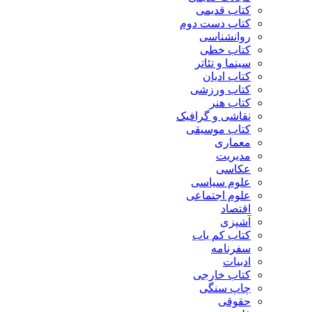
کتاب قدیمی
کتاب دست دوم
روانشناسی
کتاب خطی
سینما و تئاتر
کتاب ادیان
کتاب ورزشی
کتاب هنر
نقاشی و گرافیک
کتاب موسیقی
معماری
مدیریت
عکاسی
علوم سیاسی
علوم اجتماعی
اقتصاد
آشپزی
کتاب کم یاب
سفرنامه
ادبیات
کتاب خارجی
چاپ سنگی
حقوقی