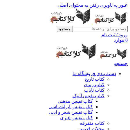
عبور به ناوبری
رفتن به محتوای اصلی
جستجو
ورود / ثبت نام
0
موارد
جستجو
دسته بندی فروشگاه ما
کتاب تاریخ
کتاب رمان
کتاب نایاب
کتاب نفیس آنتیک
کتاب نفیس مذهبی
کتاب نفیس ایرانشناسی
کتاب نفیس شعر و ادبی
کتاب نفیس هنری
کتاب متفرقه
مجلات قدیمی