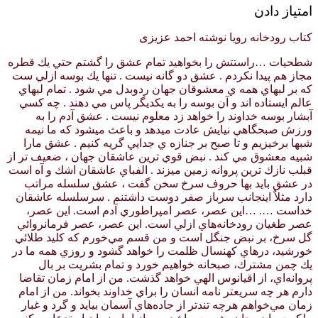
امتیاز دادن
کتاب رودخانه رویا نوشته احمد عزیزی
شطحيات …راستتش را بخواهيد تمام عشق را گشتم حتي يك قطره
مجاز هم پيدا نكردم . عشق دو گانه نيست . تنها يك بوسه ازلي ست
كه بر لبهاي همه ي معشوقان جهان ردوبدل مي شود . تمام لبهاي
عالم ايستاده اند و آن بوسه را به يكديگر پاس مي دهند . چه كسي
آبشار بوسه خداوند را خواهد زد معلوم نيست . عشق آدم را به
ورزش صبحگاهي نيايش عادت ميدهد و باعث ميشود كه ما نيمه
شبها برخيزيم و تا صبح بر جنازه ي جدايي گريه كنيم . عشق مارا
شبيه معشوق مي كند . نبض قوي ترين عاشقان جهان ، ضعيف تر از
قبلب نازك ترين پروانه زمين ميزند . الفباي عاشقان اشك و آه است
در عشق بايد بها حروف سرخ سخن گفت ، عشق سلسله مراتب
دارد مثلاٌ اينجانب سرباز صفر دوست داشتنم . سرسلسله عاشقان
خداست …. …اين عصر، عصر امپراطوري آدم است. اين عصر،
عصر طغيان رودخانه‌هاي ازلي است. اين عصر، عصر فرمانروائي
گل سرخ، بر نبض جنگل است و من قسم مي‌خورم كه كليد طلائي
خورشيد، درهاي كهنسال ظلمت را خواهد گشود و روزي همه ما در
يك چمن مشترك، صبحانه خواهيم خورد و تمام بشريت بر بال
پروانه‌اي، از اقيانوس الهي خواهد گذشت. من از امام زمان تقاضا
دارم هر چه سريعتر نامه انسان را براي خداوند بخواند. من از امام
زمان مي‌خواهم هرچه تندتر از جاده‌هاي آسمان بيايد و گرد و غبار