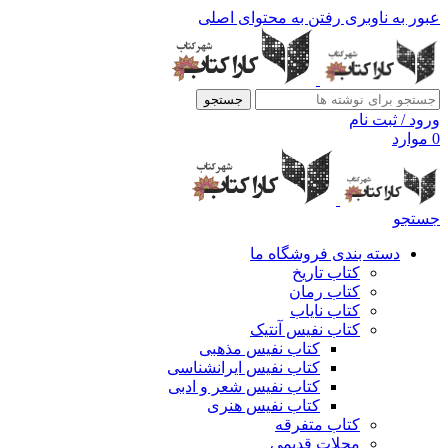
عبور به ناوبری
رفتن به محتوای اصلی
جستجو
ورود / ثبت نام
0
موارد
جستجو
دسته بندی فروشگاه ما
کتاب تاریخ
کتاب رمان
کتاب نایاب
کتاب نفیس آنتیک
کتاب نفیس مذهبی
کتاب نفیس ایرانشناسی
کتاب نفیس شعر و ادبی
کتاب نفیس هنری
کتاب متفرقه
مجلات قدیمی