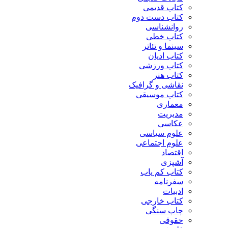
کتاب قدیمی
کتاب دست دوم
روانشناسی
کتاب خطی
سینما و تئاتر
کتاب ادیان
کتاب ورزشی
کتاب هنر
نقاشی و گرافیک
کتاب موسیقی
معماری
مدیریت
عکاسی
علوم سیاسی
علوم اجتماعی
اقتصاد
آشپزی
کتاب کم یاب
سفرنامه
ادبیات
کتاب خارجی
چاپ سنگی
حقوقی