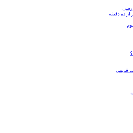
درسی
 از ده دقیقه
وم
؟
ات قدیمی
ه