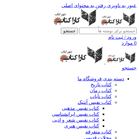
عبور به ناوبری
رفتن به محتوای اصلی
جستجو
ورود / ثبت نام
0
موارد
جستجو
دسته بندی فروشگاه ما
کتاب تاریخ
کتاب رمان
کتاب نایاب
کتاب نفیس آنتیک
کتاب نفیس مذهبی
کتاب نفیس ایرانشناسی
کتاب نفیس شعر و ادبی
کتاب نفیس هنری
کتاب متفرقه
مجلات قدیمی