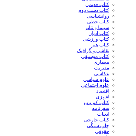
کتاب قدیمی
کتاب دست دوم
روانشناسی
کتاب خطی
سینما و تئاتر
کتاب ادیان
کتاب ورزشی
کتاب هنر
نقاشی و گرافیک
کتاب موسیقی
معماری
مدیریت
عکاسی
علوم سیاسی
علوم اجتماعی
اقتصاد
آشپزی
کتاب کم یاب
سفرنامه
ادبیات
کتاب خارجی
چاپ سنگی
حقوقی