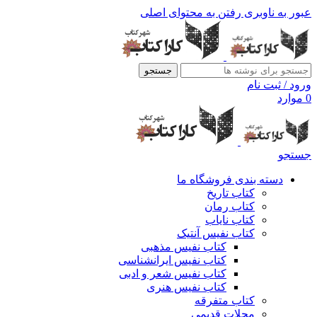
عبور به ناوبری
رفتن به محتوای اصلی
جستجو
ورود / ثبت نام
0
موارد
جستجو
دسته بندی فروشگاه ما
کتاب تاریخ
کتاب رمان
کتاب نایاب
کتاب نفیس آنتیک
کتاب نفیس مذهبی
کتاب نفیس ایرانشناسی
کتاب نفیس شعر و ادبی
کتاب نفیس هنری
کتاب متفرقه
مجلات قدیمی