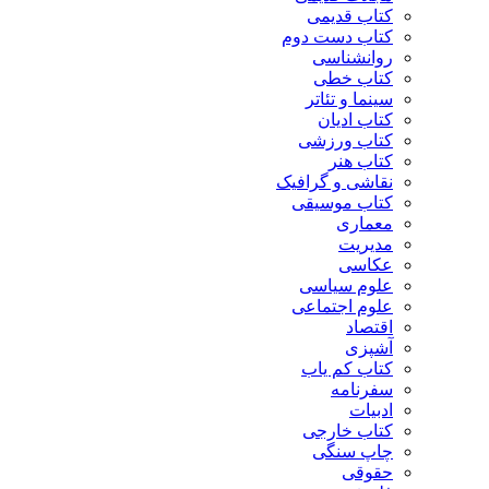
کتاب قدیمی
کتاب دست دوم
روانشناسی
کتاب خطی
سینما و تئاتر
کتاب ادیان
کتاب ورزشی
کتاب هنر
نقاشی و گرافیک
کتاب موسیقی
معماری
مدیریت
عکاسی
علوم سیاسی
علوم اجتماعی
اقتصاد
آشپزی
کتاب کم یاب
سفرنامه
ادبیات
کتاب خارجی
چاپ سنگی
حقوقی