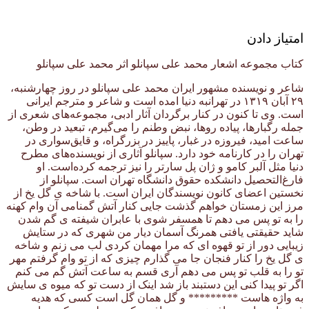
امتیاز دادن
کتاب مجموعه اشعار محمد علی سپانلو اثر محمد علی سپانلو
شاعر و نویسنده مشهور ایران محمد علی سپانلو در روز چهارشنبه،
۲۹ آبان ۱۳۱۹ در تهرانبه دنیا امده است و شاعر و مترجم ایرانی
است. وی تا کنون در کنار برگردان آثار ادبی، مجموعه‌های شعری از
جمله رگبارها، پیاده روها، نبض وطنم را می‌گیرم، تبعید در وطن،
ساعت امید، فیروزه در غبار، پاییز در بزرگراه، و قایق‌سواری در
تهران را در کارنامه خود دارد. سپانلو آثاری از نویسنده‌های مطرح
دنیا مثل آلبر کامو و ژان پل سارتر را نیز ترجمه کرده‌است. او
فارغ‌التحصیل دانشکده حقوق دانشگاه تهران است. سپانلو از
نخستین اعضای کانون نویسندگان ایران است. با شاخه ی گل یخ از
مرز این زمستان خواهم گذشت جایی کنار آتش گمنامی آن وام کهنه
را به تو پس می دهم تا همسفر شوی با عابران شیفته ی گم شدن
شاید حقیقتی یافتی همرنگ آسمان دیار من شهری که در ستایش
زیبایی دور از تو قهوه ای که مرا مهمان کردی لب می زنم و شاخه
ی گل یخ را کنار فنجان جا می گذارم چیزی که از تو وام گرفتم مهر
تو را به قلب تو پس می دهم آری قسم به ساعت آتش گم می کنم
اگر تو پیدا کنی این دستبند باز شد اینک از دست تو که میوه ی سایش
به واژه هاست ********* و گل همان گل است کسی که هدیه