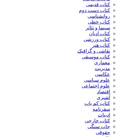
کتاب قدیمی
کتاب دست دوم
روانشناسی
کتاب خطی
سینما و تئاتر
کتاب ادیان
کتاب ورزشی
کتاب هنر
نقاشی و گرافیک
کتاب موسیقی
معماری
مدیریت
عکاسی
علوم سیاسی
علوم اجتماعی
اقتصاد
آشپزی
کتاب کم یاب
سفرنامه
ادبیات
کتاب خارجی
چاپ سنگی
حقوقی