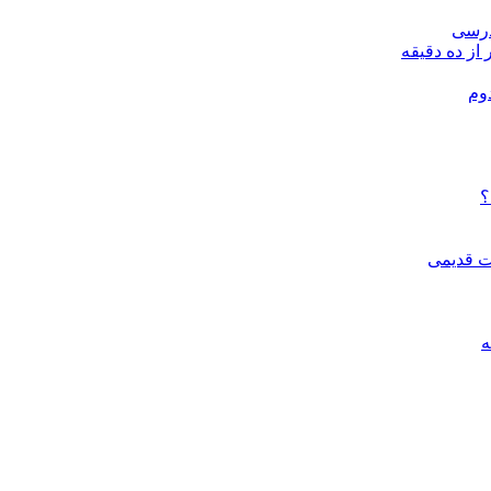
درسی
 از ده دقیقه
وم
؟
ات قدیمی
ه