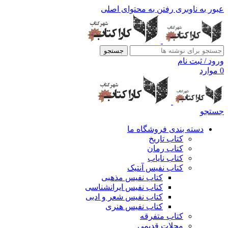
عبور به ناوبری
رفتن به محتوای اصلی
جستجو
ورود / ثبت نام
0
موارد
جستجو
دسته بندی فروشگاه ما
کتاب تاریخ
کتاب رمان
کتاب نایاب
کتاب نفیس آنتیک
کتاب نفیس مذهبی
کتاب نفیس ایرانشناسی
کتاب نفیس شعر و ادبی
کتاب نفیس هنری
کتاب متفرقه
مجلات قدیمی