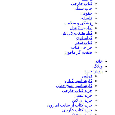
کتاب خارجی
چاپ سنگی
حقوقی
فلسفه
پزشکی و سلامت
آمازون کیندل
کتاب‌های پرفروش
گرامافون
کتاب شعر
حراجی کتاب
صفحه گرامافون
خانه
وبلاگ
روش خرید
قوانین
کارشناسی کتاب
کارشناسی نسخ خطی
خرید کتاب خارجی
خرید تلفنی
خرید آن لاین
خرید کتاب از سایت آمازون
خرید کتاب خارجی
خرید از ebay