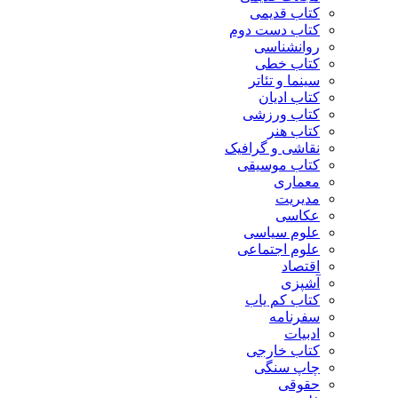
کتاب قدیمی
کتاب دست دوم
روانشناسی
کتاب خطی
سینما و تئاتر
کتاب ادیان
کتاب ورزشی
کتاب هنر
نقاشی و گرافیک
کتاب موسیقی
معماری
مدیریت
عکاسی
علوم سیاسی
علوم اجتماعی
اقتصاد
آشپزی
کتاب کم یاب
سفرنامه
ادبیات
کتاب خارجی
چاپ سنگی
حقوقی