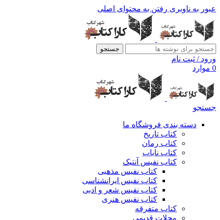
عبور به ناوبری
رفتن به محتوای اصلی
جستجو
ورود / ثبت نام
0
موارد
جستجو
دسته بندی فروشگاه ما
کتاب تاریخ
کتاب رمان
کتاب نایاب
کتاب نفیس آنتیک
کتاب نفیس مذهبی
کتاب نفیس ایرانشناسی
کتاب نفیس شعر و ادبی
کتاب نفیس هنری
کتاب متفرقه
مجلات قدیمی