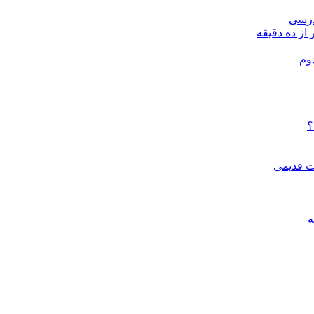
درسی
 از ده دقیقه
وم
؟
ات قدیمی
ه