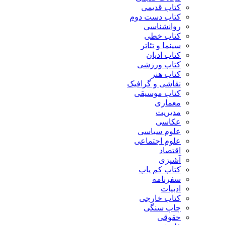
کتاب قدیمی
کتاب دست دوم
روانشناسی
کتاب خطی
سینما و تئاتر
کتاب ادیان
کتاب ورزشی
کتاب هنر
نقاشی و گرافیک
کتاب موسیقی
معماری
مدیریت
عکاسی
علوم سیاسی
علوم اجتماعی
اقتصاد
آشپزی
کتاب کم یاب
سفرنامه
ادبیات
کتاب خارجی
چاپ سنگی
حقوقی