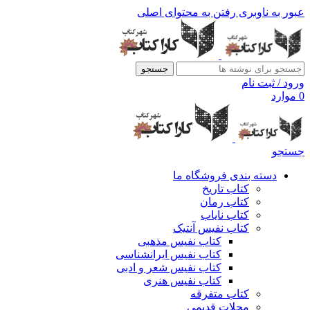
عبور به ناوبری
رفتن به محتوای اصلی
جستجو
ورود / ثبت نام
0
موارد
جستجو
دسته بندی فروشگاه ما
کتاب تاریخ
کتاب رمان
کتاب نایاب
کتاب نفیس آنتیک
کتاب نفیس مذهبی
کتاب نفیس ایرانشناسی
کتاب نفیس شعر و ادبی
کتاب نفیس هنری
کتاب متفرقه
مجلات قدیمی