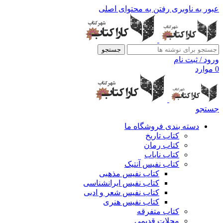
عبور به ناوبری
رفتن به محتوای اصلی
جستجو
ورود / ثبت نام
0
موارد
جستجو
دسته بندی فروشگاه ما
کتاب تاریخ
کتاب رمان
کتاب نایاب
کتاب نفیس آنتیک
کتاب نفیس مذهبی
کتاب نفیس ایرانشناسی
کتاب نفیس شعر و ادبی
کتاب نفیس هنری
کتاب متفرقه
مجلات قدیمی