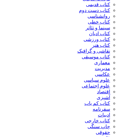
کتاب قدیمی
کتاب دست دوم
روانشناسی
کتاب خطی
سینما و تئاتر
کتاب ادیان
کتاب ورزشی
کتاب هنر
نقاشی و گرافیک
کتاب موسیقی
معماری
مدیریت
عکاسی
علوم سیاسی
علوم اجتماعی
اقتصاد
آشپزی
کتاب کم یاب
سفرنامه
ادبیات
کتاب خارجی
چاپ سنگی
حقوقی