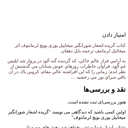
امتیاز دادن
کتاب گزیده اشعار شورانگیز میخاییل یوری یویچ لرمانتوف اثر
میخائیل لرمانتف ترجمه بابل دهقان
به آرامي فراز عالم خاكي، كه گرديده گنه آلود در پرواز شد ابليس
غم آلود. فراوان خاطرات روزهاي خوش شتابان مي گذشتش از
نظر آندم؛ زماني را كه اين افراشته عالي مقام، كروبي پاك در آن
باقي سراي نور مي رخشيد
…
نقد و بررسی‌ها
هنوز بررسی‌ای ثبت نشده است.
اولین کسی باشید که دیدگاهی می نویسد “گزیده اشعار شورانگیز
میخاییل یوری یویچ لرمانتوف”
نشانی ایمیل شما منتشر نخواهد شد.
بخش‌های موردنیاز