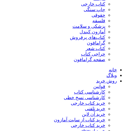
کتاب خارجی
چاپ سنگی
حقوقی
فلسفه
پزشکی و سلامت
آمازون کیندل
کتاب‌های پرفروش
گرامافون
کتاب شعر
حراجی کتاب
صفحه گرامافون
خانه
وبلاگ
روش خرید
قوانین
کارشناسی کتاب
کارشناسی نسخ خطی
خرید کتاب خارجی
خرید تلفنی
خرید آن لاین
خرید کتاب از سایت آمازون
خرید کتاب خارجی
خرید از ebay