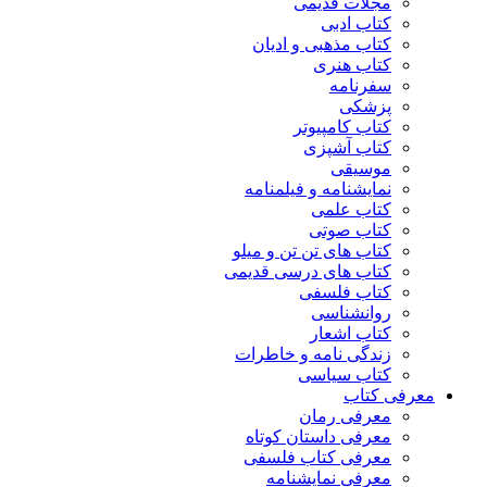
مجلات قدیمی
کتاب ادبی
کتاب مذهبی و ادیان
کتاب هنری
سفرنامه
پزشکی
کتاب کامپیوتر
کتاب آشپزی
موسیقی
نمایشنامه و فیلمنامه
کتاب علمی
کتاب صوتی
کتاب های تن تن و میلو
کتاب های درسی قدیمی
کتاب فلسفی
روانشناسی
کتاب اشعار
زندگی نامه و خاطرات
کتاب سیاسی
معرفی کتاب
معرفی رمان
معرفی داستان کوتاه
معرفی کتاب فلسفی
معرفی نمایشنامه