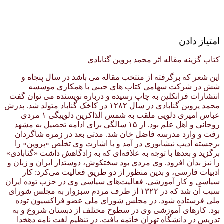
امتیاز دادن
کتاب گزینه مقاله اثر محمد پروین گنابادی
این شعر که برگرفته از منتخب مقاله می باشد در سال پنجاه و
شش در شرکت سهامی کتاب های جیبی با همکاری موسسه
انتشارات فرانکلین به چاپ رسیده و درباره نویسنده می توان گفت
محمد پروین گنابادی در سال ۱۲۸۲ در کاخک گناباد متولد شد. پدرش
عباس امیری دلویی ملقب به شمس الذاکرین دلوییگی ۱ مردی
روحانی و اهل علم بود. از ۱۵ سالگی برای ادامه تحصیل به مشهد
رفت و وارد مدرسه فاضل خان شد. مدتی بعد در زمره شاگردان
برجسته ادیب نیشابوری در آمد و با اشارت وی تخلص «پروین» را
برگزید و بعدها با توجه به علاقه‌ای که به زادگاهش داشت «گنابادی»
را نیز بدان افزود. وی مردی بود سختکوش، دوستدار ایران و زبان و
ادبیات فارسی، و بدین منظور از دو طریق فعالیت می‌کرد: کار
سیاسی و کار آموزشی. فعالیت‌های سیاسی وی در حزب توده ایران
سبب آن شد که در ۱۳۲۲ از طرف مردم سبزوار به مجلس شورای
ملی فرستاده شود. در مجلس شورای ملی عضو فراکسیون توده
بود. کارهای آموزشی وی در سطوح مختلف از دبستان شروع و به
تدریس در دانشگاه تهران خاتمه یافت. در تنظیم لغت نامه دهخدا