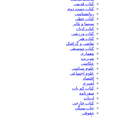
کتاب قدیمی
کتاب دست دوم
روانشناسی
کتاب خطی
سینما و تئاتر
کتاب ادیان
کتاب ورزشی
کتاب هنر
نقاشی و گرافیک
کتاب موسیقی
معماری
مدیریت
عکاسی
علوم سیاسی
علوم اجتماعی
اقتصاد
آشپزی
کتاب کم یاب
سفرنامه
ادبیات
کتاب خارجی
چاپ سنگی
حقوقی