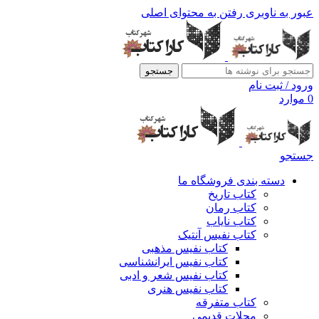
عبور به ناوبری
رفتن به محتوای اصلی
جستجو
ورود / ثبت نام
0
موارد
جستجو
دسته بندی فروشگاه ما
کتاب تاریخ
کتاب رمان
کتاب نایاب
کتاب نفیس آنتیک
کتاب نفیس مذهبی
کتاب نفیس ایرانشناسی
کتاب نفیس شعر و ادبی
کتاب نفیس هنری
کتاب متفرقه
مجلات قدیمی