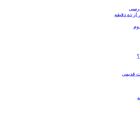
درسی
 از ده دقیقه
وم
؟
ات قدیمی
ه