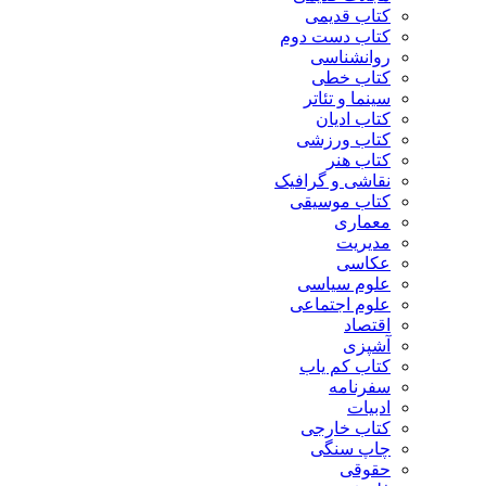
کتاب قدیمی
کتاب دست دوم
روانشناسی
کتاب خطی
سینما و تئاتر
کتاب ادیان
کتاب ورزشی
کتاب هنر
نقاشی و گرافیک
کتاب موسیقی
معماری
مدیریت
عکاسی
علوم سیاسی
علوم اجتماعی
اقتصاد
آشپزی
کتاب کم یاب
سفرنامه
ادبیات
کتاب خارجی
چاپ سنگی
حقوقی