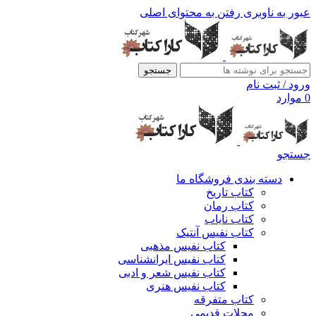
عبور به ناوبری
رفتن به محتوای اصلی
جستجو
ورود / ثبت نام
0
موارد
جستجو
دسته بندی فروشگاه ما
کتاب تاریخ
کتاب رمان
کتاب نایاب
کتاب نفیس آنتیک
کتاب نفیس مذهبی
کتاب نفیس ایرانشناسی
کتاب نفیس شعر و ادبی
کتاب نفیس هنری
کتاب متفرقه
مجلات قدیمی