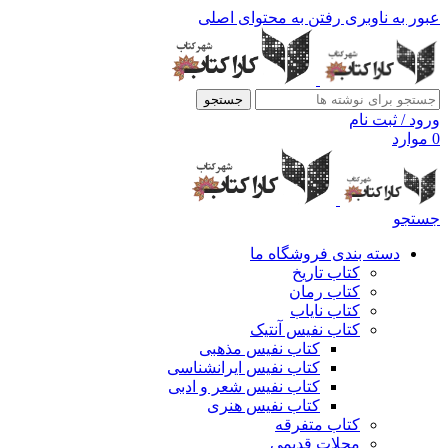
عبور به ناوبری
رفتن به محتوای اصلی
جستجو
ورود / ثبت نام
0
موارد
جستجو
دسته بندی فروشگاه ما
کتاب تاریخ
کتاب رمان
کتاب نایاب
کتاب نفیس آنتیک
کتاب نفیس مذهبی
کتاب نفیس ایرانشناسی
کتاب نفیس شعر و ادبی
کتاب نفیس هنری
کتاب متفرقه
مجلات قدیمی