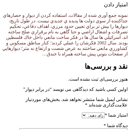
امتیاز دادن
نمونه جمع آوری شده از مقالات. استفاده کردن از ديوار و حصارهاي
جداكننده از سوي دولت ها پديده ي جديدي نيست. در طول تاريخ،
ديوارها را بيش تر براي تعيين حدود مرزي، اهداف دفاعي، تحكيم
تصرفات و اشغال اراضي و حتا گاهي به نام برقراري صلح ساخته
اند. اسرائيلي ها سال ها در فكر ساخت مانعي داخل خاك فلسطين
بودند. سال 2002 فكرشان را عملي كردند؛ كنار مناطق مسكوني و
كشاورزي مانعي ساختند به عرض شصت و ارتفاع نه متر؛ ديوارهايي
از صفحات بتوني پيش ساخته همراه با خندق…
نقد و بررسی‌ها
هنوز بررسی‌ای ثبت نشده است.
اولین کسی باشید که دیدگاهی می نویسد “در برابر دیوار”
نشانی ایمیل شما منتشر نخواهد شد.
بخش‌های موردنیاز
علامت‌گذاری شده‌اند
*
امتیاز شما
*
دیدگاه شما
*