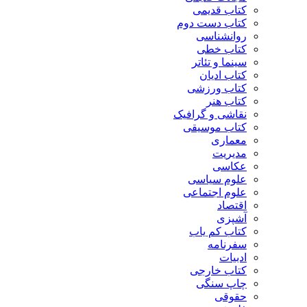
کتاب قدیمی
کتاب دست دوم
روانشناسی
کتاب خطی
سینما و تئاتر
کتاب ادیان
کتاب ورزشی
کتاب هنر
نقاشی و گرافیک
کتاب موسیقی
معماری
مدیریت
عکاسی
علوم سیاسی
علوم اجتماعی
اقتصاد
آشپزی
کتاب کم یاب
سفرنامه
ادبیات
کتاب خارجی
چاپ سنگی
حقوقی