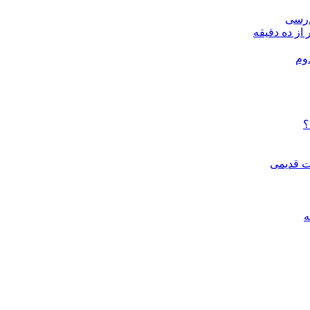
درسی
 از ده دقیقه
وم
؟
ات قدیمی
ه