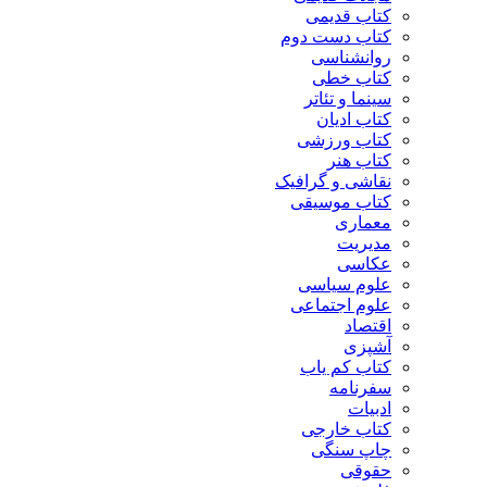
کتاب قدیمی
کتاب دست دوم
روانشناسی
کتاب خطی
سینما و تئاتر
کتاب ادیان
کتاب ورزشی
کتاب هنر
نقاشی و گرافیک
کتاب موسیقی
معماری
مدیریت
عکاسی
علوم سیاسی
علوم اجتماعی
اقتصاد
آشپزی
کتاب کم یاب
سفرنامه
ادبیات
کتاب خارجی
چاپ سنگی
حقوقی