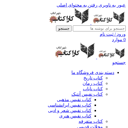
عبور به ناوبری
رفتن به محتوای اصلی
جستجو
ورود / ثبت نام
0
موارد
جستجو
دسته بندی فروشگاه ما
کتاب تاریخ
کتاب رمان
کتاب نایاب
کتاب نفیس آنتیک
کتاب نفیس مذهبی
کتاب نفیس ایرانشناسی
کتاب نفیس شعر و ادبی
کتاب نفیس هنری
کتاب متفرقه
مجلات قدیمی