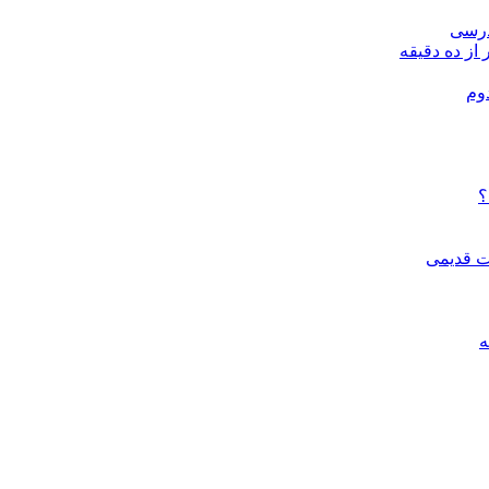
درسی
 از ده دقیقه
وم
؟
ات قدیمی
ه