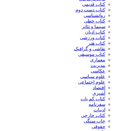
کتاب قدیمی
کتاب دست دوم
روانشناسی
کتاب خطی
سینما و تئاتر
کتاب ادیان
کتاب ورزشی
کتاب هنر
نقاشی و گرافیک
کتاب موسیقی
معماری
مدیریت
عکاسی
علوم سیاسی
علوم اجتماعی
اقتصاد
آشپزی
کتاب کم یاب
سفرنامه
ادبیات
کتاب خارجی
چاپ سنگی
حقوقی