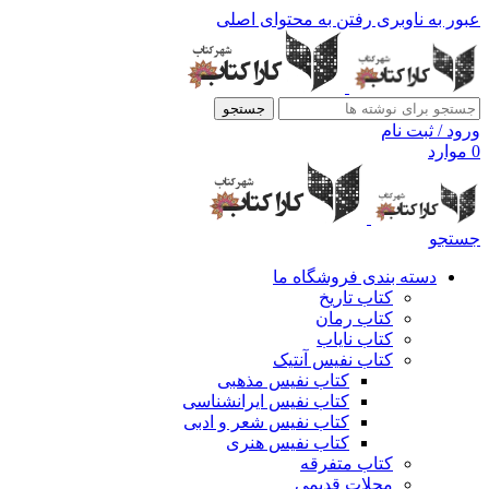
عبور به ناوبری
رفتن به محتوای اصلی
جستجو
ورود / ثبت نام
0
موارد
جستجو
دسته بندی فروشگاه ما
کتاب تاریخ
کتاب رمان
کتاب نایاب
کتاب نفیس آنتیک
کتاب نفیس مذهبی
کتاب نفیس ایرانشناسی
کتاب نفیس شعر و ادبی
کتاب نفیس هنری
کتاب متفرقه
مجلات قدیمی