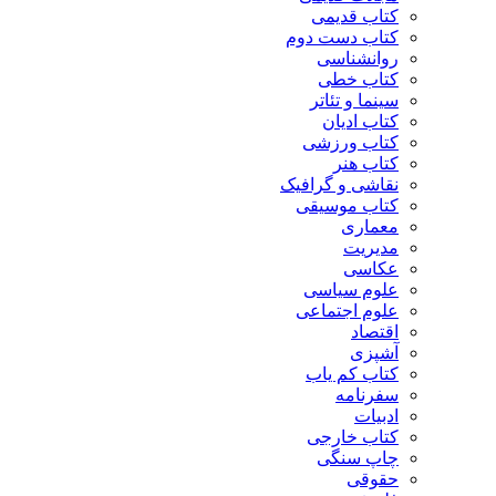
کتاب قدیمی
کتاب دست دوم
روانشناسی
کتاب خطی
سینما و تئاتر
کتاب ادیان
کتاب ورزشی
کتاب هنر
نقاشی و گرافیک
کتاب موسیقی
معماری
مدیریت
عکاسی
علوم سیاسی
علوم اجتماعی
اقتصاد
آشپزی
کتاب کم یاب
سفرنامه
ادبیات
کتاب خارجی
چاپ سنگی
حقوقی