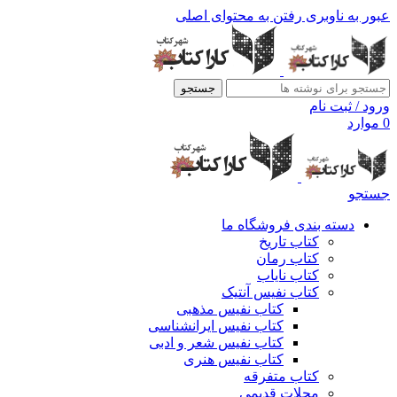
عبور به ناوبری
رفتن به محتوای اصلی
جستجو
ورود / ثبت نام
0
موارد
جستجو
دسته بندی فروشگاه ما
کتاب تاریخ
کتاب رمان
کتاب نایاب
کتاب نفیس آنتیک
کتاب نفیس مذهبی
کتاب نفیس ایرانشناسی
کتاب نفیس شعر و ادبی
کتاب نفیس هنری
کتاب متفرقه
مجلات قدیمی