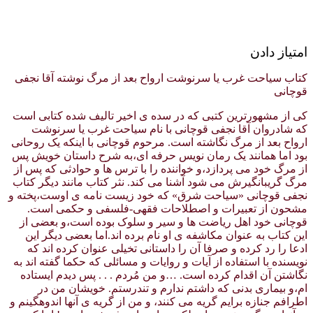
امتیاز دادن
کتاب سیاحت غرب یا سرنوشت ارواح بعد از مرگ نوشته آقا نجفی
قوچانی
کی از مشهورترین کتبی که در سده ی اخیر تالیف شده کتابی است
که شادروان آقا نجفی قوچانی با نام سیاحت غرب یا سرنوشت
ارواح بعد از مرگ نگاشته است. مرحوم قوچانی با اینکه یک روحانی
بود اما همانند یک رمان نویس حرفه ای،به شرح داستان خویش پس
از مرگ خود می پردازد،و خواننده را با ترس ها و حوادثی که پس از
مرگ گریبانگیرش می شود آشنا می کند. نثر کتاب مانند دیگر کتاب
نجفی قوچانی «سیاحت شرق» که خود زیست نامه ی اوست،پخته و
مشحون از تعبیرات و اصطلاحات فقهی-فلسفی و حکمی است.
قوچانی خود اهل ریاضت ها و سیر و سلوک بوده است،و بعضی از
این کتاب به عنوان مکاشفه ی او نام برده اند.اما بعضی دیگر این
ادعا را رد کرده و صرفا آن را داستانی تخیلی عنوان کرده اند که
نویسنده با استفاده از آیات و روایات و مسائلی که حکما گفته اند به
نگاشتن آن اقدام کرده است. …و من مُردم . . . پس دیدم ایستاده
ام،و بیماری بدنی که داشتم ندارم و تندرستم. خویشان من در
اطرافم جنازه برایم گریه می کنند، و من از گریه ی آنها اندوهگینم و