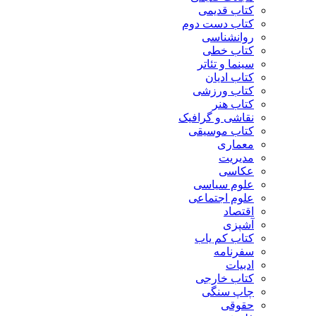
کتاب قدیمی
کتاب دست دوم
روانشناسی
کتاب خطی
سینما و تئاتر
کتاب ادیان
کتاب ورزشی
کتاب هنر
نقاشی و گرافیک
کتاب موسیقی
معماری
مدیریت
عکاسی
علوم سیاسی
علوم اجتماعی
اقتصاد
آشپزی
کتاب کم یاب
سفرنامه
ادبیات
کتاب خارجی
چاپ سنگی
حقوقی