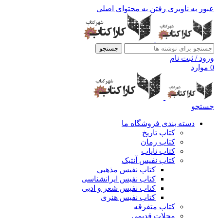
عبور به ناوبری
رفتن به محتوای اصلی
جستجو
ورود / ثبت نام
0
موارد
جستجو
دسته بندی فروشگاه ما
کتاب تاریخ
کتاب رمان
کتاب نایاب
کتاب نفیس آنتیک
کتاب نفیس مذهبی
کتاب نفیس ایرانشناسی
کتاب نفیس شعر و ادبی
کتاب نفیس هنری
کتاب متفرقه
مجلات قدیمی