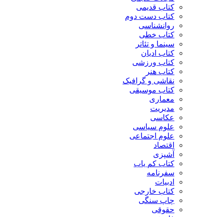
کتاب قدیمی
کتاب دست دوم
روانشناسی
کتاب خطی
سینما و تئاتر
کتاب ادیان
کتاب ورزشی
کتاب هنر
نقاشی و گرافیک
کتاب موسیقی
معماری
مدیریت
عکاسی
علوم سیاسی
علوم اجتماعی
اقتصاد
آشپزی
کتاب کم یاب
سفرنامه
ادبیات
کتاب خارجی
چاپ سنگی
حقوقی