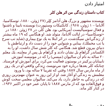
امتیاز دادن
کتاب داستان زندگی من اثر هلن کلر
نویسنده مشهور و بزرگ هلن آدامز كِلِر (۲۷ ژوئن، ۱۸۸۰، توسكامبيا،
آلاباما – ۱ ژوئن، ۱۹۶۸، كانكتيكات وستپورت) نويسنده نابينا و ناشنوا
و فعال سوسياليست آمريكايي بود. هلن كلر، در ۲۷ ژوئن ۱۸۸۰ در
«توسكامبيا» در ايالت آلاباما، متولد شد. او هنگامي كه ۱۹ ماه بيشتر
از زندگي‌اش نميگذشت، در اثر ابتلا به يك نوع بيماري (شايد تب سرخ
يا تب مخملك)، بينايي و شنوايي خود را از دست داد و ارتباطش با
دنياي بيرون قطع شد. هنگامي كه كلر شش سال داشت، او را به
الكساندر گراهام بل نشان دادند و گراهام بل پس از معاينه، يك معلم
۲۰ ساله به نام آن ساليوان (ميسي) را كه در موسسه آموزش
نابينايان پركينز در بوستون فعاليت مي‌كرد، براي آموزش او فرستاد.
چنانكه كلر بعدها درباره خود مي‌نويسد، زندگي واقعي او در يك روز
از ماه مارس سال ۱۸۸۷ وقتي كه تقريباً ۷ ساله بود، با ورود
معلمش به زندگي او آغاز شد. او از اين روز به عنوان مهم‌ترين روزي
كه در زندگي به خاطر دارد، ياد مي‌كند. ساليوان معلمي سخت كوش
و فوق‌العاده بود كه از مارس ۱۸۸۷ تا پايان عمر خود در اكتبر ۱۹۳۶،
در كنار كلر ماند.