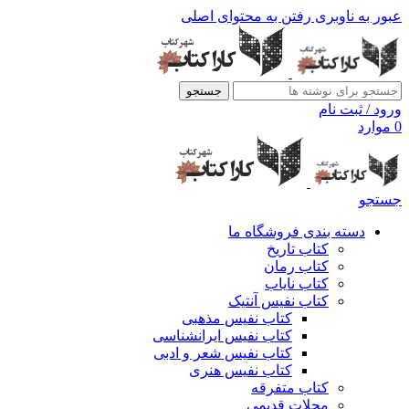
عبور به ناوبری
رفتن به محتوای اصلی
جستجو
ورود / ثبت نام
0
موارد
جستجو
دسته بندی فروشگاه ما
کتاب تاریخ
کتاب رمان
کتاب نایاب
کتاب نفیس آنتیک
کتاب نفیس مذهبی
کتاب نفیس ایرانشناسی
کتاب نفیس شعر و ادبی
کتاب نفیس هنری
کتاب متفرقه
مجلات قدیمی