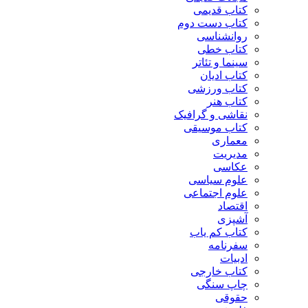
کتاب قدیمی
کتاب دست دوم
روانشناسی
کتاب خطی
سینما و تئاتر
کتاب ادیان
کتاب ورزشی
کتاب هنر
نقاشی و گرافیک
کتاب موسیقی
معماری
مدیریت
عکاسی
علوم سیاسی
علوم اجتماعی
اقتصاد
آشپزی
کتاب کم یاب
سفرنامه
ادبیات
کتاب خارجی
چاپ سنگی
حقوقی