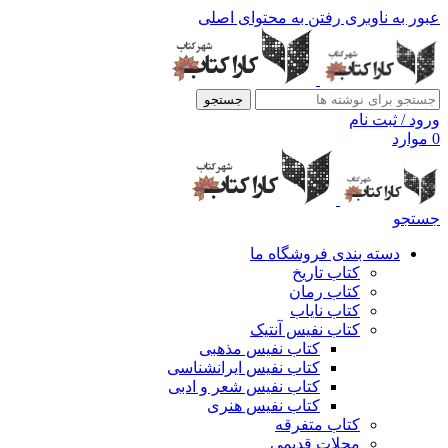
عبور به ناوبری
رفتن به محتوای اصلی
جستجو
ورود / ثبت نام
0
موارد
جستجو
دسته بندی فروشگاه ما
کتاب تاریخ
کتاب رمان
کتاب نایاب
کتاب نفیس آنتیک
کتاب نفیس مذهبی
کتاب نفیس ایرانشناسی
کتاب نفیس شعر و ادبی
کتاب نفیس هنری
کتاب متفرقه
مجلات قدیمی