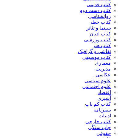
کتاب قدیمی
کتاب دست دوم
روانشناسی
کتاب خطی
سینما و تئاتر
کتاب ادیان
کتاب ورزشی
کتاب هنر
نقاشی و گرافیک
کتاب موسیقی
معماری
مدیریت
عکاسی
علوم سیاسی
علوم اجتماعی
اقتصاد
آشپزی
کتاب کم یاب
سفرنامه
ادبیات
کتاب خارجی
چاپ سنگی
حقوقی