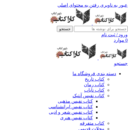
عبور به ناوبری
رفتن به محتوای اصلی
جستجو
ورود / ثبت نام
0
موارد
جستجو
دسته بندی فروشگاه ما
کتاب تاریخ
کتاب رمان
کتاب نایاب
کتاب نفیس آنتیک
کتاب نفیس مذهبی
کتاب نفیس ایرانشناسی
کتاب نفیس شعر و ادبی
کتاب نفیس هنری
کتاب متفرقه
مجلات قدیمی