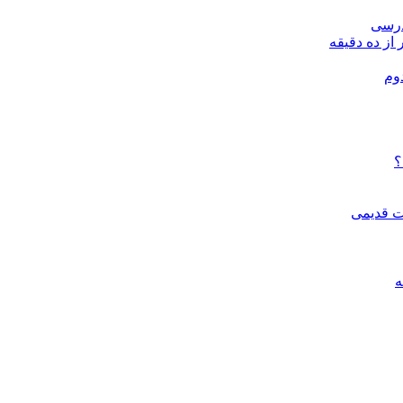
درسی
 از ده دقیقه
وم
؟
ات قدیمی
ه