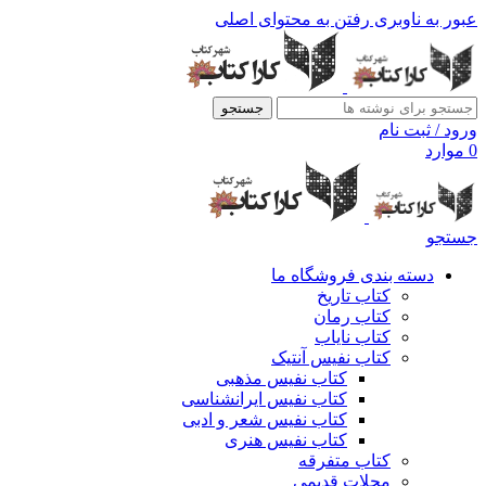
عبور به ناوبری
رفتن به محتوای اصلی
جستجو
ورود / ثبت نام
0
موارد
جستجو
دسته بندی فروشگاه ما
کتاب تاریخ
کتاب رمان
کتاب نایاب
کتاب نفیس آنتیک
کتاب نفیس مذهبی
کتاب نفیس ایرانشناسی
کتاب نفیس شعر و ادبی
کتاب نفیس هنری
کتاب متفرقه
مجلات قدیمی