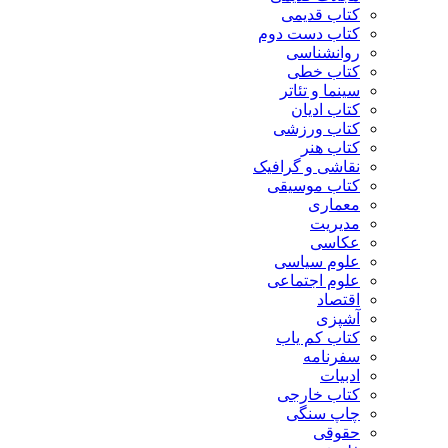
کتاب قدیمی
کتاب دست دوم
روانشناسی
کتاب خطی
سینما و تئاتر
کتاب ادیان
کتاب ورزشی
کتاب هنر
نقاشی و گرافیک
کتاب موسیقی
معماری
مدیریت
عکاسی
علوم سیاسی
علوم اجتماعی
اقتصاد
آشپزی
کتاب کم یاب
سفرنامه
ادبیات
کتاب خارجی
چاپ سنگی
حقوقی