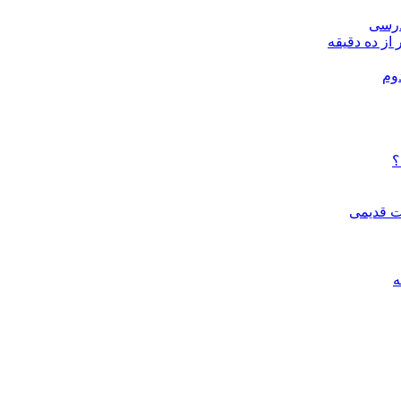
درسی
 از ده دقیقه
وم
؟
ات قدیمی
ه