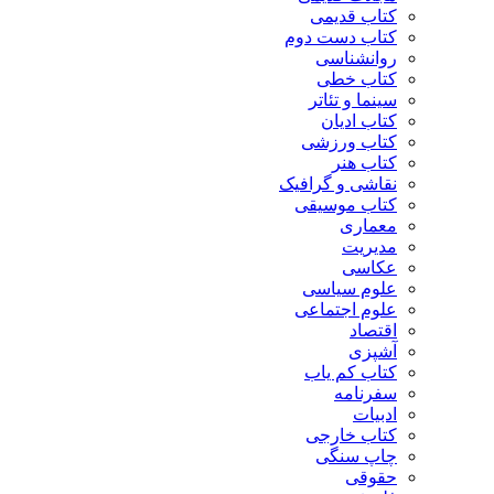
کتاب قدیمی
کتاب دست دوم
روانشناسی
کتاب خطی
سینما و تئاتر
کتاب ادیان
کتاب ورزشی
کتاب هنر
نقاشی و گرافیک
کتاب موسیقی
معماری
مدیریت
عکاسی
علوم سیاسی
علوم اجتماعی
اقتصاد
آشپزی
کتاب کم یاب
سفرنامه
ادبیات
کتاب خارجی
چاپ سنگی
حقوقی