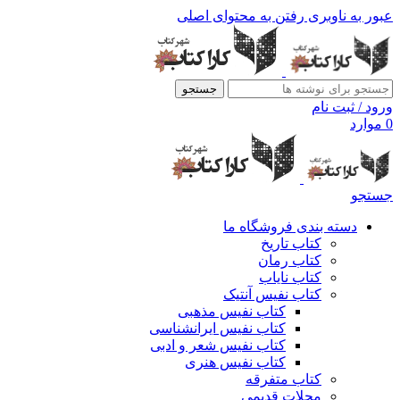
عبور به ناوبری
رفتن به محتوای اصلی
جستجو
ورود / ثبت نام
0
موارد
جستجو
دسته بندی فروشگاه ما
کتاب تاریخ
کتاب رمان
کتاب نایاب
کتاب نفیس آنتیک
کتاب نفیس مذهبی
کتاب نفیس ایرانشناسی
کتاب نفیس شعر و ادبی
کتاب نفیس هنری
کتاب متفرقه
مجلات قدیمی