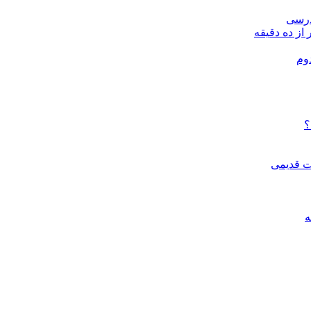
درسی
 از ده دقیقه
وم
؟
ات قدیمی
ه