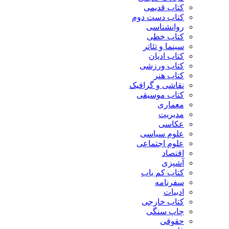
کتاب قدیمی
کتاب دست دوم
روانشناسی
کتاب خطی
سینما و تئاتر
کتاب ادیان
کتاب ورزشی
کتاب هنر
نقاشی و گرافیک
کتاب موسیقی
معماری
مدیریت
عکاسی
علوم سیاسی
علوم اجتماعی
اقتصاد
آشپزی
کتاب کم یاب
سفرنامه
ادبیات
کتاب خارجی
چاپ سنگی
حقوقی