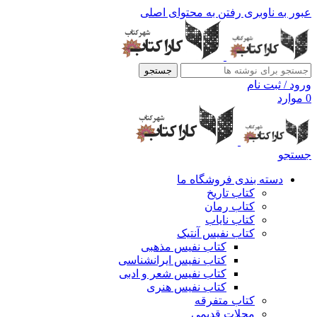
عبور به ناوبری
رفتن به محتوای اصلی
جستجو
ورود / ثبت نام
0
موارد
جستجو
دسته بندی فروشگاه ما
کتاب تاریخ
کتاب رمان
کتاب نایاب
کتاب نفیس آنتیک
کتاب نفیس مذهبی
کتاب نفیس ایرانشناسی
کتاب نفیس شعر و ادبی
کتاب نفیس هنری
کتاب متفرقه
مجلات قدیمی