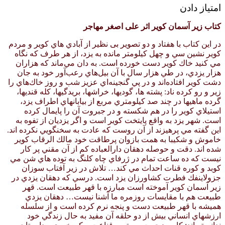
امتیاز دادن
کتاب زیر آسمان کویر اثر علی اصغر مهاجر
در این کتاب با هفتاد و دو تصویر بی نظير از آبادي هاي كوير و مردم
كوير نشين سي و چهل كيلومتر مانده به يزد، از هر طرف كه نگاه
مي كنيد خاك كوير دست خورده است. به دان مي‌ماند كه هزاران
هزار يزدي، در طي هزار سال با آن بيل‌هاي رعب‌آور خود به جان
دشت كوير افتاده‌اند و در پي گنجينه‌اي عزيز شب و روز خاك‌هاي را
زير و رو كرده ناد: پشته ها، گوديها، خراشها، بريدگيها، كله قنديها،
گرده ماهيها در چند صد كيلومتري مربع از بيابانهاي اطراف يزد،
استيلاي كوير را در هم شكسته و در جبروت آن را پايمال كرده
است. شهر يزد به واقع پايتخت كوير است و اگر يزديان از تفوه به
اين گفته مي پرهيزند از آن روست كه عادت به سخنگويي نكرده اند.
خاموش و شكيبا به همت بازوان پرطاقت خود مالك الرقاب كوير
شده اند. دقت و حوصله دهقان دارالعباده كم از آن مقني پر كار
نيست كه ده ساعت تمام در ژرفاي چاه كلنگ به توده هاي شن مي
كوبد و كوره قنات احداث مي كند… تلاش در زير آفتاب سوزان
جزولاينفك فطرت كشاورزان يزد است. درسي كه دهقان يزدي در
زير آسمان كوير آموخته است مبارزه با قهر طبيعت است. قهر
طبيعت هم با مقايسات روزمره ما آشنا نيست… دهقان يزدي
هميشه با قهر طبيعت دست و پنجه نرم كرده است و از سلسله
ارزشهاي انساني بيش از دو حلقه آن مفيد به حال زندگي خود