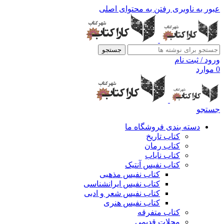
عبور به ناوبری
رفتن به محتوای اصلی
جستجو
ورود / ثبت نام
0
موارد
جستجو
دسته بندی فروشگاه ما
کتاب تاریخ
کتاب رمان
کتاب نایاب
کتاب نفیس آنتیک
کتاب نفیس مذهبی
کتاب نفیس ایرانشناسی
کتاب نفیس شعر و ادبی
کتاب نفیس هنری
کتاب متفرقه
مجلات قدیمی