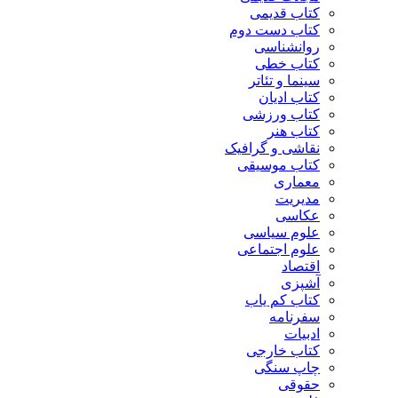
کتاب قدیمی
کتاب دست دوم
روانشناسی
کتاب خطی
سینما و تئاتر
کتاب ادیان
کتاب ورزشی
کتاب هنر
نقاشی و گرافیک
کتاب موسیقی
معماری
مدیریت
عکاسی
علوم سیاسی
علوم اجتماعی
اقتصاد
آشپزی
کتاب کم یاب
سفرنامه
ادبیات
کتاب خارجی
چاپ سنگی
حقوقی