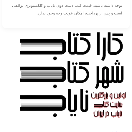
توجه داشته باشید: قیمت کتب دست دوم، نایاب و کلکسیونری توافقی
است و پس از پرداخت، امکان عودت وجه وجود ندارد.