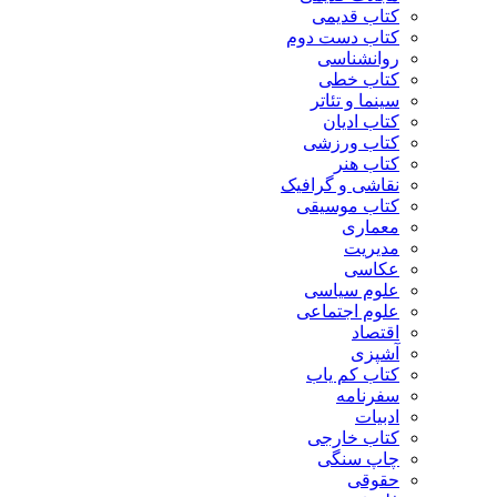
کتاب قدیمی
کتاب دست دوم
روانشناسی
کتاب خطی
سینما و تئاتر
کتاب ادیان
کتاب ورزشی
کتاب هنر
نقاشی و گرافیک
کتاب موسیقی
معماری
مدیریت
عکاسی
علوم سیاسی
علوم اجتماعی
اقتصاد
آشپزی
کتاب کم یاب
سفرنامه
ادبیات
کتاب خارجی
چاپ سنگی
حقوقی