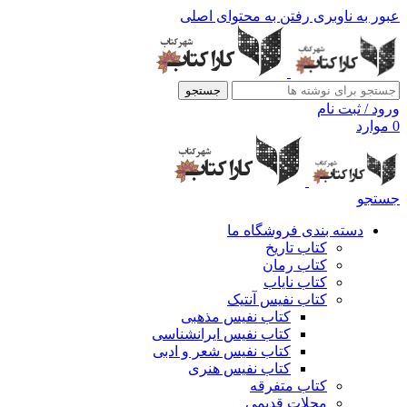
عبور به ناوبری
رفتن به محتوای اصلی
جستجو
ورود / ثبت نام
0
موارد
جستجو
دسته بندی فروشگاه ما
کتاب تاریخ
کتاب رمان
کتاب نایاب
کتاب نفیس آنتیک
کتاب نفیس مذهبی
کتاب نفیس ایرانشناسی
کتاب نفیس شعر و ادبی
کتاب نفیس هنری
کتاب متفرقه
مجلات قدیمی