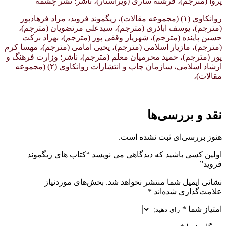
پروا (مترجم)، فرشته ساری (ویراستار)، ناشر: نشر چشمه
روانکاوی (۱) (مجموعه مقالات)، زیگموند فروید، مراد فرهادپور
(مترجم)، یوسف اباذری (مترجم)، سیدعلی مرتضویان (مترجم)،
حسین پاینده (مترجم)، شهریار وقفی پور (مترجم)، بهزاد برکت
(مترجم)، مازیار اسلامی (مترجم)، یحیی امامی (مترجم)، مهسا کرم
پور (مترجم)، حمید محرمیان معلم (مترجم)، ناشر: وزارت فرهنگ و
ارشاد اسلامی، سازمان چاپ و انتشارات روانکاوی (۲) (مجموعه
مقالات)،
نقد و بررسی‌ها
هنوز بررسی‌ای ثبت نشده است.
اولین کسی باشید که دیدگاهی می نویسد “کتاب های زیگموند
فروید”
نشانی ایمیل شما منتشر نخواهد شد.
بخش‌های موردنیاز
علامت‌گذاری شده‌اند
*
امتیاز شما
*