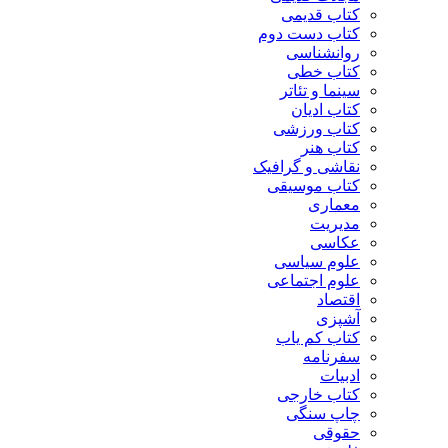
کتاب قدیمی
کتاب دست دوم
روانشناسی
کتاب خطی
سینما و تئاتر
کتاب ادیان
کتاب ورزشی
کتاب هنر
نقاشی و گرافیک
کتاب موسیقی
معماری
مدیریت
عکاسی
علوم سیاسی
علوم اجتماعی
اقتصاد
آشپزی
کتاب کم یاب
سفرنامه
ادبیات
کتاب خارجی
چاپ سنگی
حقوقی