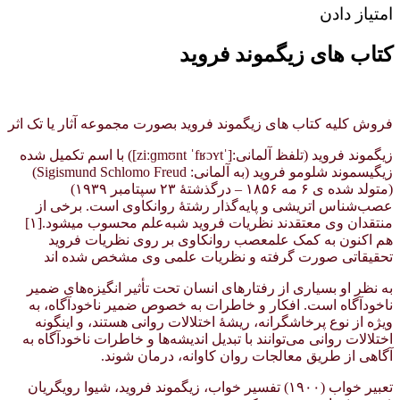
امتیاز دادن
کتاب های زیگموند فروید
فروش کلیه کتاب های زیگموند فروید بصورت مجموعه آثار یا تک اثر
زیگموند فروید (تلفظ آلمانی:[ˈziːɡmʊnt ˈfʁɔʏt]) با اسم تکمیل شده
زیگیسموند شلومو فروید (به آلمانی: Sigismund Schlomo Freud)‏ ‏
(متولد شده ی ۶ مه ۱۸۵۶ – درگذشتهٔ ۲۳ سپتامبر ۱۹۳۹)
عصب‌شناس اتریشی و پایه‌گذار رشتهٔ روانکاوی است. برخی از
منتقدان وی معتقدند نظریات فروید شبه‌علم محسوب میشود.[۱]
هم اکنون به کمک علمعصب روانکاوی بر روی نظریات فروید
تحقیقاتی صورت گرفته و نظریات علمی وی مشخص شده اند
به نظر او بسیاری از رفتارهای انسان تحت تأثیر انگیزه‌های ضمیر
ناخودآگاه است. افکار و خاطرات به خصوص ضمیر ناخودآگاه، به
ویژه از نوع پرخاشگرانه، ریشهٔ اختلالات روانی هستند، و اینگونه
اختلالات روانی می‌توانند با تبدیل اندیشه‌ها و خاطرات ناخودآگاه به
آگاهی از طریق معالجات روان کاوانه، درمان شوند.
تعبیر خواب (۱۹۰۰) تفسیر خواب، زیگموند فروید، شیوا رویگریان