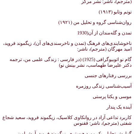
(مترجم)، ناشر: نشر مرکز
توتم وتابو (۱۹۱۳)
روان‌شناسی گروه و تحلیل من (۱۹۲۱)
تمدن و گله‌مندان از آن(1930
ناخوشایندی‌های فرهنگ (تمدن و ناخرسندی‌های آن)، زیگموند فروید،
امید مهرگان (مترجم)، ناشر:
گام نو اتوبیوگرافی (1925) (در فارسی : زندگی علمی من، ترجمه
دکتر علیرضا طهماسب، نشر بینش نو)
بررسی رفتارهای جنسی
آسیب‌شناسی زندگی روزمره
موسی و یکتا پرستی
آینده یک پندار
کاربرد تداعی آزاد در روانکاوی کلاسیک، زیگموند فروید، سعید شجاع
شفتی (مترجم)، ناشر: ققنوس
گزارش تحلیلی یک مورد هیستری، زیگموند فروید، آرش امینی