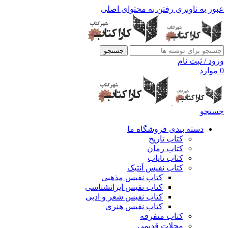
عبور به ناوبری
رفتن به محتوای اصلی
جستجو
ورود / ثبت نام
0
موارد
جستجو
دسته بندی فروشگاه ما
کتاب تاریخ
کتاب رمان
کتاب نایاب
کتاب نفیس آنتیک
کتاب نفیس مذهبی
کتاب نفیس ایرانشناسی
کتاب نفیس شعر و ادبی
کتاب نفیس هنری
کتاب متفرقه
مجلات قدیمی