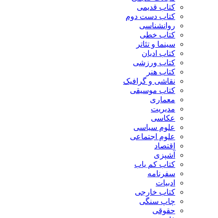
کتاب قدیمی
کتاب دست دوم
روانشناسی
کتاب خطی
سینما و تئاتر
کتاب ادیان
کتاب ورزشی
کتاب هنر
نقاشی و گرافیک
کتاب موسیقی
معماری
مدیریت
عکاسی
علوم سیاسی
علوم اجتماعی
اقتصاد
آشپزی
کتاب کم یاب
سفرنامه
ادبیات
کتاب خارجی
چاپ سنگی
حقوقی