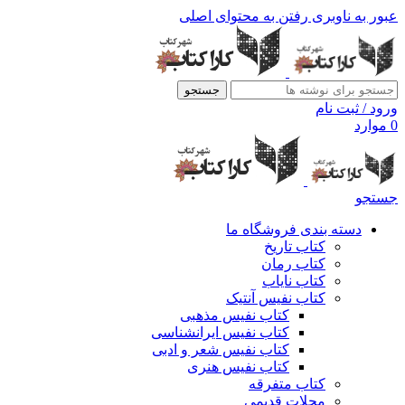
عبور به ناوبری
رفتن به محتوای اصلی
جستجو
ورود / ثبت نام
0
موارد
جستجو
دسته بندی فروشگاه ما
کتاب تاریخ
کتاب رمان
کتاب نایاب
کتاب نفیس آنتیک
کتاب نفیس مذهبی
کتاب نفیس ایرانشناسی
کتاب نفیس شعر و ادبی
کتاب نفیس هنری
کتاب متفرقه
مجلات قدیمی