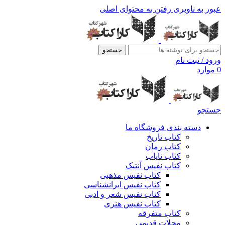
عبور به ناوبری
رفتن به محتوای اصلی
جستجو
ورود / ثبت نام
0
موارد
جستجو
دسته بندی فروشگاه ما
کتاب تاریخ
کتاب رمان
کتاب نایاب
کتاب نفیس آنتیک
کتاب نفیس مذهبی
کتاب نفیس ایرانشناسی
کتاب نفیس شعر و ادبی
کتاب نفیس هنری
کتاب متفرقه
مجلات قدیمی