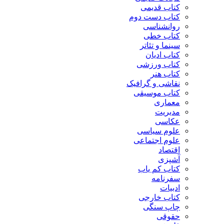
کتاب قدیمی
کتاب دست دوم
روانشناسی
کتاب خطی
سینما و تئاتر
کتاب ادیان
کتاب ورزشی
کتاب هنر
نقاشی و گرافیک
کتاب موسیقی
معماری
مدیریت
عکاسی
علوم سیاسی
علوم اجتماعی
اقتصاد
آشپزی
کتاب کم یاب
سفرنامه
ادبیات
کتاب خارجی
چاپ سنگی
حقوقی