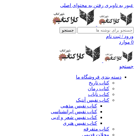
عبور به ناوبری
رفتن به محتوای اصلی
جستجو
ورود / ثبت نام
0
موارد
جستجو
دسته بندی فروشگاه ما
کتاب تاریخ
کتاب رمان
کتاب نایاب
کتاب نفیس آنتیک
کتاب نفیس مذهبی
کتاب نفیس ایرانشناسی
کتاب نفیس شعر و ادبی
کتاب نفیس هنری
کتاب متفرقه
مجلات قدیمی