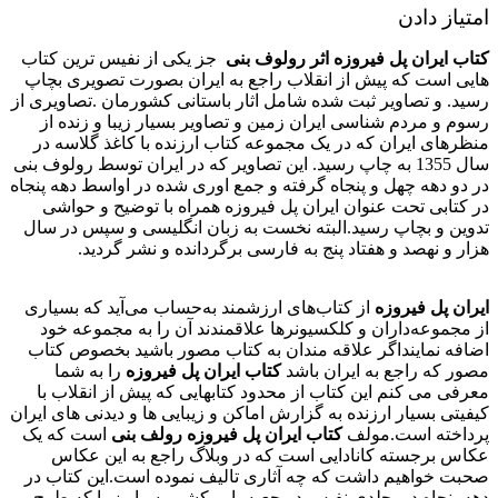
امتیاز دادن
کتاب ایران پل فیروزه اثر رولوف بنی
جز یکی از نفیس ترین کتاب
هایی است که پیش از انقلاب راجع به ایران بصورت تصویری بچاپ
رسید. و تصاویر ثبت شده شامل اثار باستانی کشورمان .تصاویری از
رسوم و مردم شناسی ایران زمین و تصاویر بسیار زیبا و زنده از
منظرهای ایران که در یک مجموعه کتاب ارزنده با کاغذ گلاسه در
سال 1355 به چاپ رسید. این تصاویر که در ایران توسط رولوف بنی
در دو دهه چهل و پنجاه گرفته و جمع اوری شده در اواسط دهه پنجاه
در کتابی تحت عنوان ایران پل فیروزه همراه با توضیح و حواشی
تدوین و بچاپ رسید.البته نخست به زبان انگلیسی و سپس در سال
هزار و نهصد و هفتاد پنج به فارسی برگردانده و نشر گردید.
ایران پل فیروزه
از کتاب‌های ارزشمند به‌حساب می‌آید که بسیاری
از مجموعه‌داران و کلکسیونرها علاقمندند آن را به مجموعه خود
اضافه نمایند
اگر علاقه مندان به کتاب مصور باشید بخصوص کتاب
مصور که راجع به ایران باشد
کتاب ایران پل فیروزه
را به شما
معرفی می کنم این کتاب از محدود کتابهایی که پیش از انقلاب با
کیفیتی بسیار ارزنده به گزارش اماکن و زیبایی ها و دیدنی های ایران
پرداخته است.مولف
کتاب ایران پل فیروزه رولف بنی
است که یک
عکاس برجسته کانادایی است که در وبلاگ راجع به این عکاس
صحبت خواهیم داشت که چه آثاری تالیف نموده است.این کتاب در
دهه پنجاه در جلدی نفیس در جعبه با روکشی بسیار زیبا که طرح