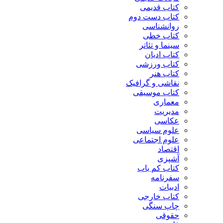
کتاب قدیمی
کتاب دست دوم
روانشناسی
کتاب خطی
سینما و تئاتر
کتاب ادیان
کتاب ورزشی
کتاب هنر
نقاشی و گرافیک
کتاب موسیقی
معماری
مدیریت
عکاسی
علوم سیاسی
علوم اجتماعی
اقتصاد
آشپزی
کتاب کم یاب
سفرنامه
ادبیات
کتاب خارجی
چاپ سنگی
حقوقی