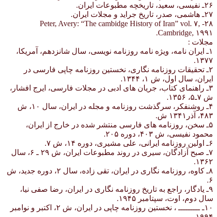
۲۶ـ نفیسی، سعید، تاریخچه مطبوعات ایران.
۲۷ـ هاشمی، صدر، تاریخ جراید و مجلات ایران.
۲۸- Peter, Avery: “The cambidge History of Iran” vol. ۷,
Cambridge, ۱۹۹۱.
مجلات :
۱ـ ایران نامه، ویژه نامه روزنامه نویسی، سال شانزدهم، آمریکا،
۱۳۷۷.
۲ـ تحقیقات روزنامه نگاری، نخستین روزنامه چاپی فارسی در
ایران، سال اول، ش ۱، ۱۳۴۴.
۳ـ راهنمای کتاب، جریان های ادبی در مجلات فارسی، ایرج افشار،
ش ۷ـ۵، ۱۳۵۶.
۴ـ روشنفکر، سرگذشت روزنامه و مجله در ایران، سال ۱۰، ش
۴۸۳، آذر۱۳۴۱ ش.
۵ـ سخن، روزنامه های فارسی منتشر شده در خارج از ایران،
محمود نفیسی، ش ۴۰۳، دوره ۲۰۵.
۶ـ اولین روزنامه ایرانی، علی مشیری، دوره ۱۴، ش ۷.
۷ـ صبح آزادگان، سیری در روند مطبوعات ایران، ش ۲۹ ـ ۶، سال
۱۳۶۲.
۸ـ کاوه، روزنامه نگاری در ایران، تقی زاده، سال ۲، دوره جدید، ش
۶.
۹ـ یادگار، راجع به تاریخ روزنامه نگاری در ایران، رضا صفی نیا،
سال دوم، اوت، سپتامبر ۱۹۴۵.
۱۰ـ ـــــــــ ، نخستین روزنامه چاپی در ایران، ش ۲، اکتبر و نوامبر
۱۹۹۴.