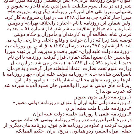
عنوان «اولین روزنامه ایرانی».۷ پس ازتعطیلی روزنامه میرزا صالح
شیرازی، در سال سوم سلطنت ناصرالدین شاه قاجار به تشویق و
پشتیبانی میرزا تقی خان امیرکبیر روزنامه دیگری به مدیریت حاج
میرزا جبار تذکره چی به سال ۱۲۶۸ هـ. در تهران شروع به کار کرد.
اولین شماره این روزنامه با نام «اخبار دارالخلافه تهران» و دومین
شماره، با نام «وقایع اتفاقیه» منتشر شد. ۸ از شماره ۵۱ به بعد به
فرمان شاه، مطالعه آن به کارمندان و مأموران و حکام دولتی
توصیه شد؛ زیرا که در آن حوادث و وقایع داخلی و خارجی چاپ می
شد. ۹ از شماره ۴۷۲ به بعد درسال ۱۲۷۷ هـ.ق اسم این روزنامه به
«روزنامه دولت علیه ایران» تغییر یافت و مدیریت آن برعهده میرزا
ابوالحسن خان صنیع الملک غفاری قرار گرفت. روزنامه با این نام
جدید تا شماره ۵۹۱ (سال ۱۲۸۳ هـ.) منتشر می شد. در این سال
وزارت علوم تحت نظارت اعتمادالسلطنه قرار گرفت و به فرمان
ناصرالدین شاه به جای « روزنامه دولت علیه ایران» چهار روزنامه با
نام ها و در زمینه های مختلف انتشار یافت۱۰ و امور چاپ این
روزنامه های دولتی به میرزا ابوالحسن خان صنیع الدوله سپرده شد
که عبارت بودند از:
۱ـ روزنامه دولتی بدون تصویر
۲ـ روزنامه دولتی علیه ایران با عنوان « روزنامه دولتی مصور»
۳ـ روزنامه ملی یا ملت سنیه ایران
۴ـ روزنامه علمی یا روزنامه علمیه دولت علیه ایران
در دوره ناصرالدین شاه در رواج روزنامه نویسی اقدامات مهمی
صورت گرفت و علاوه بر روزنامه های فوق، روزنامه های دیگری از
جمله : مراه السفر،اردو همایون، مریخ، ایران، حکیم الممالک،