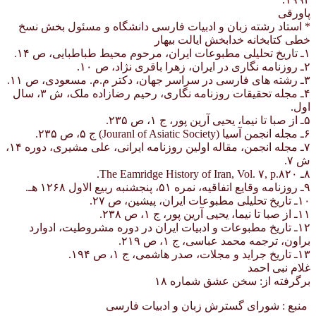
پاورقی
* استاد رشته زبان و ادبیات فارسی دانشگاه و مسئول بخش نسخ
خطی کتابخانه خدابخش ایالت بیهار
۱ـ تاریخ تحلیلی مطبوعات ایران، مرحوم محیط طباطبایی، ص ۱۴.
۲ـ روزنامه نگاری در ایران، زهرا باقری نژاد، ص ۱۰.
۳ـ رشته های فارسی در سراسر جهان، دکتر م.م. مسعودی، ص ۱۱.
۴ـ مجله تحقیقات روزنامه نگاری، رحیم رضازاده ملک، ش ۳، سال
اول.
۵ـ از صبا تا نیما، یحیی آرین پور، ج ۱، ص ۲۳۵.
۶ـ مجله انجمن آسیا (Jouranl of Asiatic Society) ج ۵، ص ۲۳۵.
۷ـ مجله انجمن، مقاله اولین روزنامه ایرانی، علی مشیری، دوره ۱۴،
ش ۷.
۸ـ The Eamridge History of Iran, Vol. ۷, p.۸۲۰.
۹ـ روزنامه وقایع اتفاقیه، نمره ۵۱، پنجشنبه ربیع الاول ۱۲۶۸ هـ.
۱۰ـ تاریخ تحلیلی مطبوعات ایران، پیشین، ص ۲۷.
۱۱ـ از صبا تا نیما، یحیی آرین پور، ج ۱، ص ۲۳۸.
۱۲ـ تاریخ مطبوعات و ادبیات ایران در دوره مشروطیت، ادوارد
براون، ترجمه محمد عباسی، ج ۱، ص ۲۱۹.
۱۳ـ تاریخ جراید و مجلات، صدر هاشمی، ج ۱، ص ۱۹۴.
غلام نبی احمد
برگرفته از: سخن عشق شماره ۱۸
منبع : شورای گسترش زبان و ادبیات فارسی