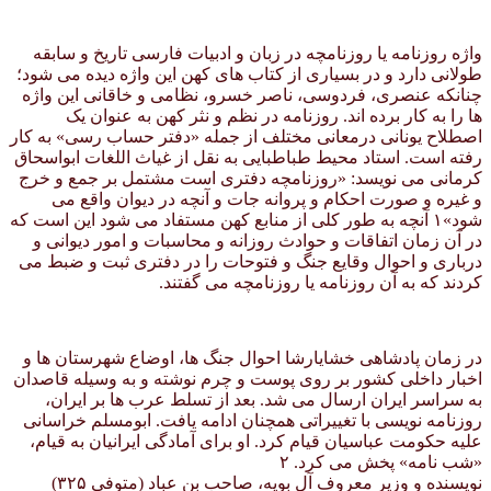
واژه روزنامه یا روزنامچه در زبان و ادبیات فارسی تاریخ و سابقه
طولانی دارد و در بسیاری از کتاب های کهن این واژه دیده می شود؛
چنانکه عنصری، فردوسی، ناصر خسرو، نظامی و خاقانی این واژه
ها را به کار برده اند. روزنامه در نظم و نثر کهن به عنوان یک
اصطلاح یونانی درمعانی مختلف از جمله «دفتر حساب رسی» به کار
رفته است. استاد محیط طباطبایی به نقل از غیاث اللغات ابواسحاق
کرمانی می نویسد: «روزنامچه دفتری است مشتمل بر جمع و خرج
و غیره و صورت احکام و پروانه جات و آنچه در دیوان واقع می
شود»۱ آنچه به طور کلی از منابع کهن مستفاد می شود این است که
در آن زمان اتفاقات و حوادث روزانه و محاسبات و امور دیوانی و
درباری و احوال وقایع جنگ و فتوحات را در دفتری ثبت و ضبط می
کردند که به آن روزنامه یا روزنامچه می گفتند.
در زمان پادشاهی خشایارشا احوال جنگ ها، اوضاع شهرستان ها و
اخبار داخلی کشور بر روی پوست و چرم نوشته و به وسیله قاصدان
به سراسر ایران ارسال می شد. بعد از تسلط عرب ها بر ایران،
روزنامه نویسی با تغییراتی همچنان ادامه یافت. ابومسلم خراسانی
علیه حکومت عباسیان قیام کرد. او برای آمادگی ایرانیان به قیام،
«شب نامه» پخش می کرد. ۲
نویسنده و وزیر معروف آل بویه، صاحب بن عباد (متوفی ۳۲۵)