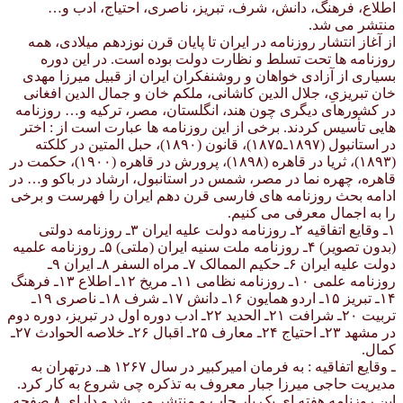
اطلاع، فرهنگ، دانش، شرف، تبریز، ناصری، احتیاج، ادب و…
منتشر می شد.
از آغاز انتشار روزنامه در ایران تا پایان قرن نوزدهم میلادی، همه
روزنامه ها تحت تسلط و نظارت دولت بوده است. در این دوره
بسیاری از آزادی خواهان و روشنفکران ایران از قبیل میرزا مهدی
خان تبریزیِ، جلال الدین کاشانی، ملکم خان و جمال الدین افغانی
در کشورهای دیگری چون هند، انگلستان، مصر، ترکیه و… روزنامه
هایی تأسیس کردند. برخی از این روزنامه ها عبارت است از : اختر
در استانبول (۱۸۹۷ـ۱۸۷۵)، قانون (۱۸۹۰)، حبل المتین در کلکته
(۱۸۹۳)، ثریا در قاهره (۱۸۹۸)، پرورش در قاهره (۱۹۰۰)، حکمت در
قاهره، چهره نما در مصر، شمس در استانبول، ارشاد در باکو و… در
ادامه بحث روزنامه های فارسی قرن دهم ایران را فهرست و برخی
را به اجمال معرفی می کنیم.
۱ـ وقایع اتفاقیه ۲ـ روزنامه دولت علیه ایران ۳ـ روزنامه دولتی
(بدون تصویر) ۴ـ روزنامه ملت سنیه ایران (ملتی) ۵ـ روزنامه علمیه
دولت علیه ایران ۶ـ حکیم الممالک ۷ـ مراه السفر ۸ـ ایران ۹ـ
روزنامه علمی ۱۰ـ روزنامه نظامی ۱۱ـ مریخ ۱۲ـ اطلاع ۱۳ـ فرهنگ
۱۴ـ تبریز ۱۵ـ اردو همایون ۱۶ـ دانش ۱۷ـ شرف ۱۸ـ ناصری ۱۹ـ
تربیت ۲۰ـ شرافت ۲۱ـ الحدید ۲۲ـ ادب دوره اول در تبریز، دوره دوم
در مشهد ۲۳ـ احتیاج ۲۴ـ معارف ۲۵ـ اقبال ۲۶ـ خلاصه الحوادث ۲۷ـ
کمال.
ـ وقایع اتفاقیه : به فرمان امیرکبیر در سال ۱۲۶۷ هـ. درتهران به
مدیریت حاجی میرزا جبار معروف به تذکره چی شروع به کار کرد.
این روزنامه هفته ای یک بار چاپ و منتشر می شد و دارای ۸ صفحه