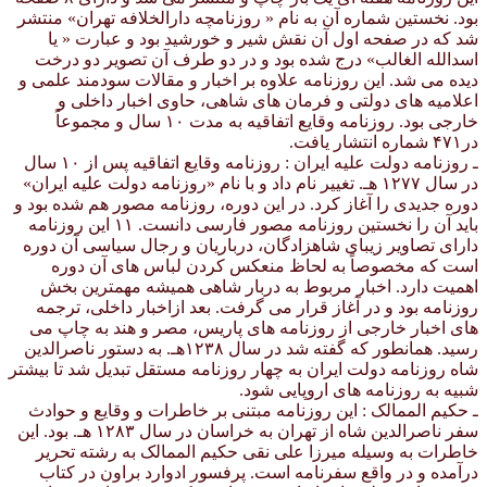
بود. نخستین شماره آن به نام « روزنامچه دارالخلافه تهران» منتشر
شد که در صفحه اول آن نقش شیر و خورشید بود و عبارت « یا
اسدالله الغالب» درج شده بود و در دو طرف آن تصویر دو درخت
دیده می شد. این روزنامه علاوه بر اخبار و مقالات سودمند علمی و
اعلامیه های دولتی و فرمان های شاهی، حاوی اخبار داخلی و
خارجی بود. روزنامه وقایع اتفاقیه به مدت ۱۰ سال و مجموعاً
در۴۷۱ شماره انتشار یافت.
ـ روزنامه دولت علیه ایران : روزنامه وقایع اتفاقیه پس از ۱۰ سال
در سال ۱۲۷۷ هـ. تغییر نام داد و با نام «روزنامه دولت علیه ایران»
دوره جدیدی را آغاز کرد. در این دوره، روزنامه مصور هم شده بود و
باید آن را نخستین روزنامه مصور فارسی دانست. ۱۱ این روزنامه
دارای تصاویر زیبای شاهزادگان، درباریان و رجال سیاسی آن دوره
است که مخصوصاً به لحاظ منعکس کردن لباس های آن دوره
اهمیت دارد. اخبار مربوط به دربار شاهی همیشه مهمترین بخش
روزنامه بود و در آغاز قرار می گرفت. بعد ازاخبار داخلی، ترجمه
های اخبار خارجی از روزنامه های پاریس، مصر و هند به چاپ می
رسید. همانطور که گفته شد در سال ۱۲۳۸هـ. به دستور ناصرالدین
شاه روزنامه دولت ایران به چهار روزنامه مستقل تبدیل شد تا بیشتر
شبیه به روزنامه های اروپایی شود.
ـ حکیم الممالک : این روزنامه مبتنی بر خاطرات و وقایع و حوادث
سفر ناصرالدین شاه از تهران به خراسان در سال ۱۲۸۳ هـ. بود. این
خاطرات به وسیله میرزا علی نقی حکیم الممالک به رشته تحریر
درآمده و در واقع سفرنامه است. پرفسور ادوارد براون در کتاب