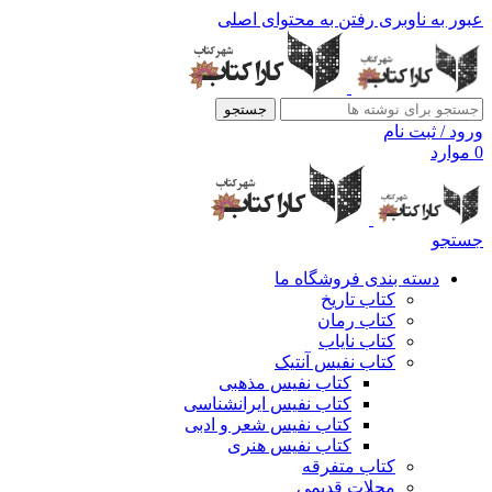
عبور به ناوبری
رفتن به محتوای اصلی
جستجو
ورود / ثبت نام
0
موارد
جستجو
دسته بندی فروشگاه ما
کتاب تاریخ
کتاب رمان
کتاب نایاب
کتاب نفیس آنتیک
کتاب نفیس مذهبی
کتاب نفیس ایرانشناسی
کتاب نفیس شعر و ادبی
کتاب نفیس هنری
کتاب متفرقه
مجلات قدیمی