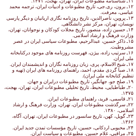
۱۱ـ شناسنامه مطبوعات ایران، تهران، بهجت، ۱۳۷۱.
۱۲ـ برون، ری.جی، تاریخ مطبوعات و ادبیات ایران، ترجمه محمد
عباسی، معرفت.
۱۳ـ پروین، ناصرالدین، تاریخ روزنامه نگاری اریانیان و دیگر پارسی
نویسان، تهران، مرکز نشر دانشگاهی.
۱۴ـ حسین زاده، منصور، تاریخ مجلات کودکان و نوجوانان، تهران،
وزارت فرهنگ و ارشاد اسلامی.
۱۵ـ ذاکر حسین، عبدالرحیم، مطبوعات سیاسی ایران در عصر
مشروطیت.
۱۶ـ سرتیب زاده، بیژن، فهرست روزنامه های موجود درکتابخانه
ملی ایران.
۱۷ـ شیخ الاسلام، پری، زبان روزنامه نگاران و اندیشمندان ایران.
۱۸ـ صبا گردی مقدم، احمد، راهنمای روزنامه های ایران (تهیه و
تنظیم کتابخانه ملی ایران).
۱۹ـ صلح جو، جهانگیر، تاریخ مطبوعات درایران و جهان.
۲۰ـ طباطبایی، محیط، تاریخ تحلیلی مطبوعات ایران، تهران، بهجت،
۱۳۷۵.
۲۱ـ قاسمی، فرید، راهنمای مطبوعات ایران.
۲۲ـ سرگذشت مطبوعات ایران، تهران، وزارت فرهنگ و ارشاد
اسلامی، ۱۳۸۰.
۲۳ـ گویل، کهن، تاریخ سانسور در مطبوعات ایران، تهران، آگاه،
۱۳۶۲.
۲۴ـ محبوبی اردکانی، حسین، تاریخ مؤسسات تمدن جدید ایران.
۲۵ـ مراقبی، غلام حسین، مطبوعات و سیاست ایران.