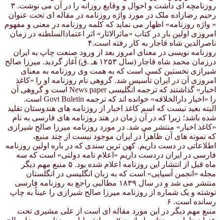
روزنامچه ای داشت و احوال و وقایع روزانه را در آن می نوشت. ۳
رحیم رضازاده ملک در مورد واژه روزنامه در مقاله ای تحت عنوان
« واژه روزنامه» اظهار می نماید که کلمه روزنامه در معنی و مفهوم
امروزی اولین بار در کتاب «ماثرالاثار» اثر اعتمادالسلطنه در زمان
ناصرالدین شاه قاجار به کار رفته است.۴
روزنامه نویسی در معنای امروز بعد از ورود صنعت چاپ به ایران
درزمان محمد شاه قاجار (سال ۱۲۵۳ هـ .ق) آغاز گردید. میرزا صالح
شیرازی نخستین کسی است که به همت وی روزنامه به معنای
امروزی آن در ایران تأسیس شد. گروهی نام روزنامه او را «کاغذ
اخبار» گذاشتند که ترجمه انگلیسی News paper است و گروهی آن
را «اخبار دارالخلافه» خوانده اند که ترجمه Govt Buletin است.
البته بعید نیست که اسم کاغذ اخبار از روزنامه های هندوستان تقلید
شده باشد؛ زیرا که در آن زمان در هند روزنامه های فارسی به نام
«کاغذ اخبار» منتشر می شد. در مورد روزنامه میرزا صالح شیرازی
که نمونه های آن ظاهراً در ایران موجود نیست از چند منبع،
اطلاعاتی در دست داریم. کهن ترین سندی که در باره اولین روزنامه
فارسی در ایران دردست داریم «اعلام نامه دولتی» است که سه
ماه قبل از انتشار این روزنامه اعلام شده بود. ۵ منبع مهم دیگر
مجله «انجمن آسیایی» است که به زبان انگلیسی در انگلستان
منتشر می شد و در سال ۱۸۳۹ مطالبی راجع به روزنامه فارسی
نوشته و یک شماره از روزنامه میرزا صالح شیرازی را عیناً به چاپ
رسانده است. ۶
منبع مهم دیگر در این مورد مقاله ای است از علی مشیری تحت