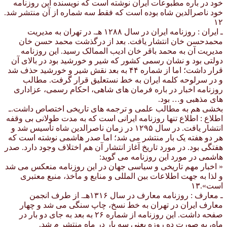
خود در باره مطبوعات ایران نوشته است که نویسنده این روزنامه
خود ناصرالدین شاه بوده است که فقط سه شماره از آن منتشر شد.
۱۲
ـ ایران : روزنامه ایران در سال ۱۲۸۸ هـ. در تهران به مدیریت
محمدحسن خان انتشار یافت. بعد از درگذشت محمد حسن خان
مدیریت آن به محمد باقر خان ادیب الممالک رسید. این روزنامه
دولتی بود و نشان رسمی کشور که شیر و خورشید بود در بالای آن
قرار داشت؛ اما از شماره ۴۴ به بعد نقش شیر و خورشید حذف شد
و در سرلوحه کلمه ایران به خط نستعلیق قرار گرفت. مطالب
روزنامه اخبار در باره فرمان های شاهی، احکام رسمی، عزاداری
های مذهبی و… بود.
بخشی هم به مطالب علمی و ترجمه های تاریخی اختصاص داشت.ـ
اطلاع : اطلاع تنها روزنامه ایرانی است که به مدت طولانی بی وقفه
انتشار یافت. در سال ۱۲۹۵ در زمان ناصرالدین شاه تأسیس شد و
هر دو هفته یک بار منتشر می شد؛ اما صدر هاشمی نوشته است که
هفتگی بود. در مورد تاریخ آغاز انتشار آن هم اختلاف وجود دارد. صدر
هاشمی در مورد این روزنامه می گوید:
« اخبار مهم تاریخی و سیاسی جهان در این روزنامه منعکس می شد
و لذا به جهت اطلاعات بین المللی و منابع و مآخذ، منبع معتبری
است».۱۳
ـ معارف : روزنامه معارف در سال ۱۳۱۶هـ. از طرف انجمن
معارف ایران در تهران به خط نسخ، چاپ سنگی می شد و چهار
صفحه داشت. این روزنامه از شماره ۲۶ به بعد به جای دو بار در
ماه، به صورت ده روزه یعنی سه بار در ماه منتشر م شد.