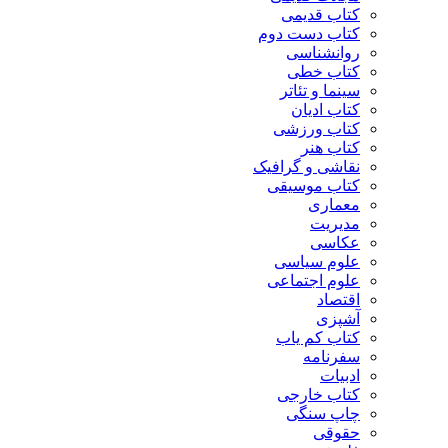
کتاب قدیمی
کتاب دست دوم
روانشناسی
کتاب خطی
سینما و تئاتر
کتاب ادیان
کتاب ورزشی
کتاب هنر
نقاشی و گرافیک
کتاب موسیقی
معماری
مدیریت
عکاسی
علوم سیاسی
علوم اجتماعی
اقتصاد
آشپزی
کتاب کم یاب
سفرنامه
ادبیات
کتاب خارجی
چاپ سنگی
حقوقی