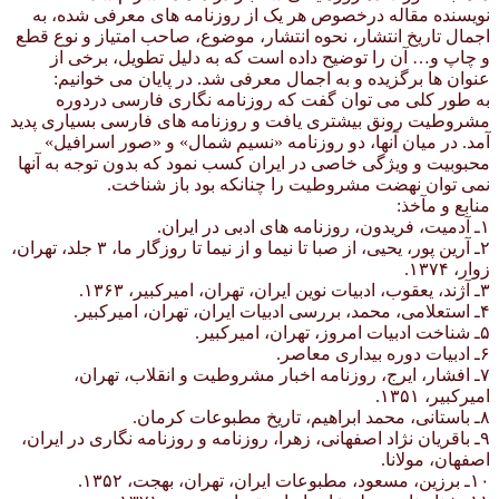
نویسنده مقاله درخصوص هر یک از روزنامه های معرفی شده، به
اجمال تاریخ انتشار، نحوه انتشار، موضوع، صاحب امتیاز و نوع قطع
و چاپ و… آن را توضیح داده است که به دلیل تطویل، برخی از
عنوان ها برگزیده و به اجمال معرفی شد. در پایان می خوانیم:
به طور کلی می توان گفت که روزنامه نگاری فارسی دردوره
مشروطیت رونق بیشتری یافت و روزنامه های فارسی بسیاری پدید
آمد. در میان آنها، دو روزنامه «نسیم شمال» و «صور اسرافیل»
محبوبیت و ویژگی خاصی در ایران کسب نمود که بدون توجه به آنها
نمی توان نهضت مشروطیت را چنانکه بود باز شناخت.
منابع و مآخذ:
۱ـ آدمیت، فریدون، روزنامه های ادبی در ایران.
۲ـ آرین پور، یحیی، از صبا تا نیما و از نیما تا روزگار ما، ۳ جلد، تهران،
زوار، ۱۳۷۴.
۳ـ آژند، یعقوب، ادبیات نوین ایران، تهران، امیرکبیر، ۱۳۶۳.
۴ـ استعلامی، محمد، بررسی ادبیات ایران، تهران، امیرکبیر.
۵ـ شناخت ادبیات امروز، تهران، امیرکبیر.
۶ـ ادبیات دوره بیداری معاصر.
۷ـ افشار، ایرج، روزنامه اخبار مشروطیت و انقلاب، تهران،
امیرکبیر، ۱۳۵۱.
۸ـ باستانی، محمد ابراهیم، تاریخ مطبوعات کرمان.
۹ـ باقریان نژاد اصفهانی، زهرا، روزنامه و روزنامه نگاری در ایران،
اصفهان، مولانا.
۱۰ـ برزین، مسعود، مطبوعات ایران، تهران، بهجت، ۱۳۵۲.