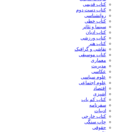
کتاب قدیمی
کتاب دست دوم
روانشناسی
کتاب خطی
سینما و تئاتر
کتاب ادیان
کتاب ورزشی
کتاب هنر
نقاشی و گرافیک
کتاب موسیقی
معماری
مدیریت
عکاسی
علوم سیاسی
علوم اجتماعی
اقتصاد
آشپزی
کتاب کم یاب
سفرنامه
ادبیات
کتاب خارجی
چاپ سنگی
حقوقی