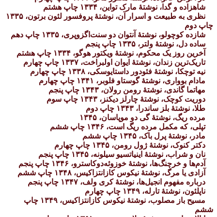
شاهزاده و گدا، نوشتهٔ مارک تواین، ۱۳۳۴ چاپ هشتم
نظری به طبیعت و اسرار آن، نوشتهٔ پروفسور لئون برتون، ۱۳۳۵
چاپ دوم
شازده کوچولو، نوشتهٔ آنتوان دو سنت‌اگزوپری، ۱۳۳۵ چاپ دهم
ساده دل، نوشتهٔ ولتر، ۱۳۳۵ چاپ پنجم
آخرین روز یک محکوم، نوشتهٔ ویکتور هوگو، ۱۳۳۴ چاپ هشتم
تاریک‌ترین زندان، نوشتهٔ ایوان اولبراخت، ۱۳۳۷ چاپ چهارم
نیه توچکا، نوشتهٔ فئودور داستایوسکی، ۱۳۳۸ چاپ چهارم
مادام بوواری، نوشتهٔ گوستاو فلوبر، ۱۳۴۱ چاپ چهارم
مهاتما گاندی، نوشتهٔ رومن رولان، ۱۳۴۳ چاپ پنجم
دوریت کوچک، نوشتهٔ چارلز دیکنز، ۱۳۴۳ چاپ سوم
طلا، نوشتهٔ بلز ساندرا، ۱۳۴۳ چاپ دوم
مرده ریگ، نوشتهٔ گی دو موپاسان، ۱۳۴۵
تپلی، که مکمل مرده ریگ است، ۱۳۴۶ چاپ ششم
مادر، نوشتهٔ پرل باک، ۱۳۴۵ چاپ ششم
دکتر کنوک، نوشتهٔ ژول رومن، ۱۳۴۵ چاپ چهارم
نان و شراب، نوشتهٔ اینیاتسیو سیلونه، ۱۳۴۵ چاپ پنجم
آدم‌ها و خرچنگ‌ها، نوشتهٔ خوزوئه‌دوکاسترو، ۱۳۴۶ چاپ پنجم
آزادی یا مرگ، نوشتهٔ نیکوس کازانتزاکیس، ۱۳۴۸ چاپ ششم
درباره مفهوم انجیل‌ها، نوشتهٔ کری ولف، ۱۳۴۷ چاپ پنجم
ناپلئون، نوشتهٔ تارله، ۱۳۴۹ چاپ چهارم
مسیح باز مصلوب، نوشتهٔ نیکوس کازانتزاکیس، ۱۳۴۹ چاپ
ششم