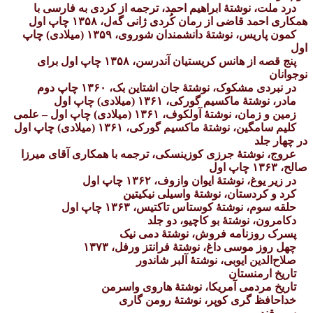
درد ملت، نوشتهٔ ابراهیم احمد، ترجمه از کردی به فارسی با
همکاری احمد قاضی از رمان کُردی ژانی گه‌ل، ۱۳۵۸ چاپ اول
کمون پاریس، نوشتهٔ دانشمندان شوروی، ۱۳۵۹ (میلادی) چاپ
اول
پنج قصه از هانس کریستیان آندرسن، ۱۳۵۸ چاپ اول برای
نوجوانان
در نبردی مشکوک، نوشتهٔ جان اشتاین بک، ۱۳۶۰ چاپ دوم
مادر، نوشتهٔ ماکسیم گورکی، ۱۳۶۱ (میلادی) چاپ اول
زمین و زمان، نوشتهٔ آولکوف، ۱۳۶۱ (میلادی) چاپ اول – علمی
کلیم سامگین، نوشتهٔ ماکسیم گورکی، ۱۳۶۱ (میلادی) چاپ اول
در چهار جلد
عروج، نوشتهٔ جرزی کوزینسکی، ترجمه با همکاری آقای میرزا
صالح، ۱۳۶۳ چاپ اول
در زیر یوغ، نوشتهٔ ایوان وازوف، ۱۳۶۲ چاپ اول
کرد و کردستان، نوشتهٔ واسیلی نیکیتین
حلقه سوم، نوشتهٔ کوستاس تاکتیس، ۱۳۶۳ چاپ اول
دکامرون، نوشتهٔ بو کاچیو، دو جلد
پسرک روزنامه فروش، نوشتهٔ دمی نیک
چهل روز موسی داغ، نوشتهٔ فرانتز ورفل، ۱۳۷۳
صلاح‌الدین ایوبی، نوشتهٔ آلبر شاندور
تاریخ ارمنستان
تاریخ مردمی آمریکا، نوشتهٔ هاروی واسرمن
خداحافظ گری کوپر، نوشتهٔ رومن گاری