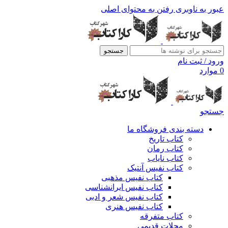
عبور به ناوبری
رفتن به محتوای اصلی
جستجو
ورود / ثبت نام
0
موارد
جستجو
دسته بندی فروشگاه ما
کتاب تاریخ
کتاب رمان
کتاب نایاب
کتاب نفیس آنتیک
کتاب نفیس مذهبی
کتاب نفیس ایرانشناسی
کتاب نفیس شعر و ادبی
کتاب نفیس هنری
کتاب متفرقه
مجلات قدیمی