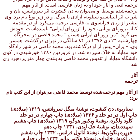
ترجمه ادبی و آثار خود او به زبان فارسی است. از آثار مهم
ترجمه‌شده توسط او می‌توان به دن کیشوت اثر سروانتس، نان و
شراب اثر اینیاتسیو سیلونه، آزادی یا مرگ، و در زیر یوغ نام برد. وی
بیشتر از زبان فرانسوی به فارسی ترجمه می‌کرد. او در مقدمه
کتاب زوربای یونانی، خود را “زوربای ایرانی” نامیده‌است. خودش
می گوید: “من زوربای ایرانی هستم.” محمد قاضی در سحرگاه
چهارشنبه ۲۴ دی ۱۳۷۶ در ۸۴ سالگی در تهران درگذشت. همسر
وی، «ایران» پیش از او درگذشته بود. محمد قاضی در شهر زادگاه
خود مهاباد به خاک سپرده شد. در فروردین ۱۳۸۶ خورشیدی در کوی
دانشگاه مهاباد از تندیس محمد قاضی به بلندی چهار متر پرده‌برداری
شد
آثار
ترجمه
از آثار مهم ترجمه‌شده توسط محمد قاضی می‌توان از این کتب نام
برد:
سناریوی دن کیشوت، نوشتهٔ میگل سروانتس، ۱۳۱۹ (میلادی)
چاپ اول در دو جلد و ۱۳۳۶ (میلادی) چاپ چهارم در دو جلد
کلود ولگرد، نوشتهٔ ویکتور هوگو، ۱۳۱۹ (میلادی) چاپ هشتم
سپیددندان، نوشتهٔ جک لندن، ۱۳۳۱ چاپ دهم
جزیره پنگوئن‌ها، نوشتهٔ آناتول فرانس، ۱۳۳۲ چاپ ششم
در آغوش خانواده، نوشتهٔ هکتور مالو، ۱۳۳۴ چاپ چهارم