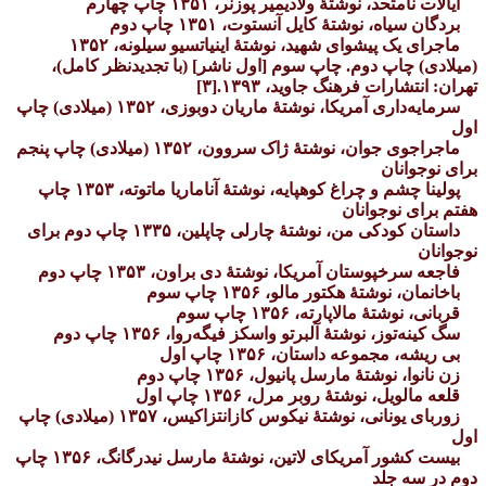
ایالات نامتحد، نوشتهٔ ولادیمیر پوزنر، ۱۳۵۱ چاپ چهارم
بردگان سیاه، نوشتهٔ کایل آنستوت، ۱۳۵۱ چاپ دوم
ماجرای یک پیشوای شهید، نوشتهٔ اینیاتسیو سیلونه، ۱۳۵۲
(میلادی) چاپ دوم. چاپ سوم [اول ناشر] (با تجدیدنظر کامل)،
تهران: انتشارات فرهنگ جاوید، ۱۳۹۳.[۳]
سرمایه‌داری آمریکا، نوشتهٔ ماریان دوبوزی، ۱۳۵۲ (میلادی) چاپ
اول
ماجراجوی جوان، نوشتهٔ ژاک سروون، ۱۳۵۲ (میلادی) چاپ پنجم
برای نوجوانان
پولینا چشم و چراغ کوهپایه، نوشتهٔ آناماریا ماتوته، ۱۳۵۳ چاپ
هفتم برای نوجوانان
داستان کودکی من، نوشتهٔ چارلی چاپلین، ۱۳۳۵ چاپ دوم برای
نوجوانان
فاجعه سرخپوستان آمریکا، نوشتهٔ دی براون، ۱۳۵۳ چاپ دوم
باخانمان، نوشتهٔ هکتور مالو، ۱۳۵۶ چاپ سوم
قربانی، نوشتهٔ مالاپارته، ۱۳۵۶ چاپ سوم
سگ کینه‌توز، نوشتهٔ آلبرتو واسکز فیگه‌روا، ۱۳۵۶ چاپ دوم
بی ریشه، مجموعه داستان، ۱۳۵۶ چاپ اول
زن نانوا، نوشتهٔ مارسل پانیول، ۱۳۵۶ چاپ دوم
قلعه مالویل، نوشتهٔ روبر مرل، ۱۳۵۶ چاپ اول
زوربای یونانی، نوشتهٔ نیکوس کازانتزاکیس، ۱۳۵۷ (میلادی) چاپ
اول
بیست کشور آمریکای لاتین، نوشتهٔ مارسل نیدرگانگ، ۱۳۵۶ چاپ
دوم در سه جلد