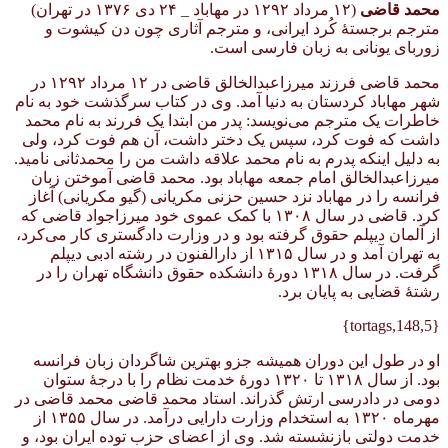
محمد قاضی
(۱۲ مرداد ۱۲۹۲ در مهاباد _ ۲۴ دی ۱۳۷۶ در تهران)
مترجم برجستهٔ کُرد ایرانی، و مترجم آثاری چون دن کیشوت و
زوربای یونانی به زبان فارسی است.
محمد قاضی فرزند میرزاعبدالخالق قاضی در ۱۲ مرداد ۱۲۹۲ در
شهر مهاباد کردستان به دنیا آمد. وی در کتاب سرگذشت خود به نام
خاطرات یک مترجم می‌نویسد: پدر من ابتدا یک فررند به نام محمد
داشت که فوت کرد، سپس یک دختر داشت، آن هم فوت کرد، ولی
به دلیل اینکه پدرم به نام محمد علاقه داشت من را محمدثانی نامید.
میرزاعبدالخالق امام جمعه مهاباد بود. محمد قاضی آموختن زبان
فرانسه را در مهاباد نزد حسین حزنی مکریانی (گیو مکریانی) آغاز
کرد. قاضی در سال ۱۳۰۸ با کمک عموی خود میرزاجواد قاضی که
از آلمان دیپلم حقوق گرفته بود و در وزارت دادگستری کار می‌کرد،
به تهران آمد و در سال ۱۳۱۵ از دارالفنون در رشته ادبی دیپلم
گرفت. در سال ۱۳۱۸ دورهٔ دانشکده حقوق دانشگاه تهران را در
رشتهٔ قضایی به پایان برد.
{tortags,148,5}
او در طول این دوران همیشه جزو بهترین شاگردان زبان فرانسه
بود. از سال ۱۳۱۸ تا ۱۳۲۰ دورهٔ خدمت نظام را با درجهٔ ستوان
دومی در دادرسی ارتش گذراند. استاد محمد قاضی محمد قاضی در
مهرماه ۱۳۲۰ به استخدام وزارت دارایی درآمد. در سال ۱۳۵۵ از
خدمت دولتی بازنشسته شد. وی از اعضای حزب توده ایران بود، و