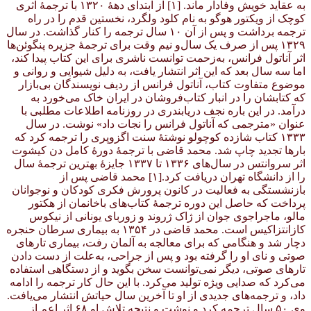
به عقاید خویش وفادار ماند. [۱] از ابتدای دههٔ ۱۳۲۰ با ترجمهٔ اثری
کوچک از ویکتور هوگو به نام کلود ولگرد، نخستین قدم را در راه
ترجمه برداشت و پس از آن ۱۰ سال ترجمه را کنار گذاشت. در سال
۱۳۲۹ پس از صرف یک سال‌و نیم وقت برای ترجمهٔ جزیره پنگوئن‌ها
اثر آناتول فرانس، به‌زحمت توانست ناشری برای این کتاب پیدا کند،
اما سه سال بعد که این اثر انتشار یافت، به دلیل شیوایی و روانی و
موضوع متفاوت کتاب، آناتول فرانس از ردیف نویسندگان بی‌بازار
که کتابشان را در انبار کتاب‌فروشان در ایران خاک می‌خورد به
درآمد. در این باره نجف دریابندری در روزنامه اطلاعات مطلبی با
عنوان «مترجمی که آناتول فرانس را نجات داد» نوشت. در سال
۱۳۳۳ کتاب شازده کوچولو نوشتهٔ سنت اگزوپری را ترجمه کرد که
بارها تجدید چاپ شد. محمد قاضی با ترجمهٔ دورهٔ کامل دن کیشوت
اثر سروانتس در سال‌های ۱۳۳۶ تا ۱۳۳۷ جایزهٔ بهترین ترجمهٔ سال
را از دانشگاه تهران دریافت کرد.[۱] محمد قاضی پس از
بازنشستگی به فعالیت در کانون پرورش فکری کودکان و نوجوانان
پرداخت که حاصل این دوره ترجمهٔ کتاب‌های باخانمان از هکتور
مالو، ماجراجوی جوان از ژاک ژروند و زوربای یونانی از نیکوس
کازانتزاکیس است. محمد قاضی در ۱۳۵۴ به بیماری سرطان حنجره
دچار شد و هنگامی که برای معالجه به آلمان رفت، بیماری تارهای
صوتی و نای او را گرفته بود و پس از جراحی، به‌علت از دست دادن
تارهای صوتی، دیگر نمی‌توانست سخن بگوید و از دستگاهی استفاده
می‌کرد که صدایی ویژه تولید می‌کرد. با این حال کار ترجمه را ادامه
داد، و ترجمه‌های جدیدی از او تا آخرین سال حیاتش انتشار می‌یافت.
وی ۵۰ سال ترجمه کرد و نوشت و نتیجه تلاش او ۶۸ اثر اعم از