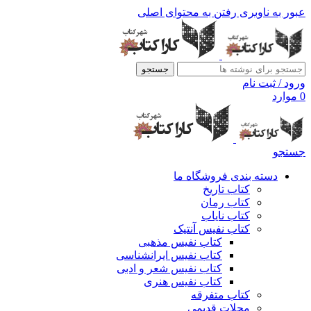
عبور به ناوبری
رفتن به محتوای اصلی
جستجو
ورود / ثبت نام
0
موارد
جستجو
دسته بندی فروشگاه ما
کتاب تاریخ
کتاب رمان
کتاب نایاب
کتاب نفیس آنتیک
کتاب نفیس مذهبی
کتاب نفیس ایرانشناسی
کتاب نفیس شعر و ادبی
کتاب نفیس هنری
کتاب متفرقه
مجلات قدیمی