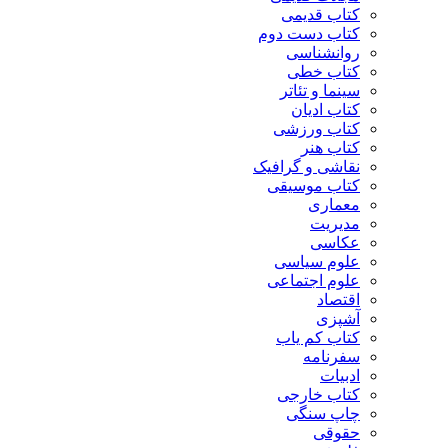
کتاب قدیمی
کتاب دست دوم
روانشناسی
کتاب خطی
سینما و تئاتر
کتاب ادیان
کتاب ورزشی
کتاب هنر
نقاشی و گرافیک
کتاب موسیقی
معماری
مدیریت
عکاسی
علوم سیاسی
علوم اجتماعی
اقتصاد
آشپزی
کتاب کم یاب
سفرنامه
ادبیات
کتاب خارجی
چاپ سنگی
حقوقی