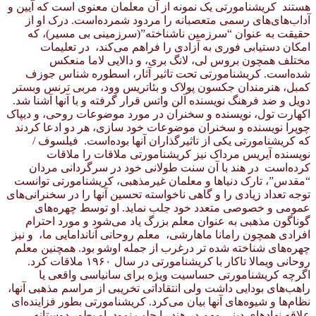
هستند کریشنامورتی یک نمونه از آن معلمان معنوی است که آیین و
آداب‌های‌های رسمی متعصبانه را مردود شمرده‌است. درک او از
حقیقت به عنوان “سرزمین ناشناخته”(سرزمینی بی مسیر)، که
امکان دستیابی فوری به آزادی را فراهم می‌کند، در تعلیمات
مختلف همچون بروس لی، لانگ بری، و دالایی لاما منعکس
شده‌است. کریشنامورتی تحت تاثیر آثار، اسطوره شناس جوزف
کمبل، هنرمندان جکسون پولاک و بئاتریس وود، مربی ترنس وبستر
دویل و ضد فرهنگ نویسنده آلن واتس قرار گرفته و با آنها آشنا شد.
اکهارت تول، نویسنده و سخنران در مورد موضوعات روحی، و دیپاک
چوپرا نویسنده و سخنران موضوعات خود سازی، هر دو ادعا کردند
که کریشنامورتی یکی از تاثیرگذاران آنها بوده‌است. فیلسوف /
نویسنده آیریس مرداک نیز کریشنامورتی ملاقات را ملاقات
کرده‌است در هند با آن سنت طولانی خود در سرگردانی مردان
“مقدس”، تارک دنیاها و معلمان غیرمذهبی، کریشنامورتی توانست
توجه تعداد زیادی را و گاهی ناخواسته تحسین آنها را در سخنرانی‌های
عمومی و خصوصی متعدد خود جلب نماید. او توسط چهره‌های
گوناگون مذهبی به عنوان معلم بزرگ یاد می‌شود و مورد احترام
افرادی همچون رامانا ماهارشی، معلم روحانی آناندامایی ما، و نیز
چهره‌های شناخته شده تر درغرب از جمله اوشو بود. همچنین معلم
روحانی ویمالا تاکار با کریشنامورتی در سال ۱۹۶۰ ملاقات کرد.
اگرچه کریشنامورتی حساسیت ویژه برای سانیاسی واقعی یا
راهب‌های بودایی داشت ولی انتقاداتی تخریبی از مراسم مذهبی آنها،
نظام‌ها و شیوه‌های آنها بیان می‌کرد. کریشنامورتی بطور فزاینده‌ای
علاقه نهادهای دینی مهم در هند را جلب نمود. او بطور دوستانه