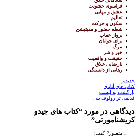
شادمانی خلاق
فراسوی خشونت
عشق و تنهایی
تعالیم
سکون و حرکت
شعله حضور و مدیتیشن
پرواز عقاب
برای جوانان
مرگ
خیر و شر
حقیقت و واقعیت
نارضایی خلاق
رهایی از دانستگی
جدیدتر
کتاب های آتابای
بازگشت به لیست
قدیمی تر
رولوف بنی
دیدگاهی در مورد “
کتاب های جیدو
کریشنامورتی
”
منصور7
گفت: