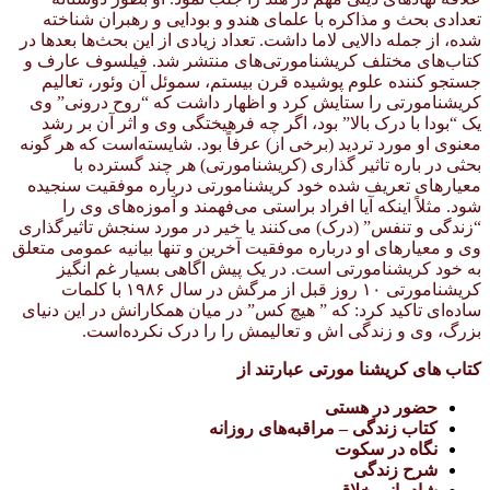
تعدادی بحث و مذاکره با علمای هندو و بودایی و رهبران شناخته
شده، از جمله دالایی لاما داشت. تعداد زیادی از این بحث‌ها بعدها در
کتاب‌های مختلف کریشنامورتی‌های منتشر شد. فیلسوف عارف و
جستجو کننده علوم پوشیده قرن بیستم، سموئل آن وئور، تعالیم
کریشنامورتی را ستایش کرد و اظهار داشت که “روح درونی” وی
یک “بودا با درک بالا” بود، اگر چه فرهیختگی وی و اثر آن بر رشد
معنوی او مورد تردید (برخی از) عرفاً بود. شایسته‌است که هر گونه
بحثی در باره تاثیر گذاری (کریشنامورتی) هر چند گسترده با
معیارهای تعریف شده خود کریشنامورتی درباره موفقیت سنجیده
شود. مثلاً اینکه آیا افراد براستی می‌فهمند و آموزه‌های وی را
“زندگی و تنفس” (درک) می‌کنند یا خیر در مورد سنجش تاثیرگذاری
وی و معیارهای او درباره موفقیت آخرین و تنها بیانیه عمومی متعلق
به خود کریشنامورتی است. در یک پیش اگاهی بسیار غم انگیز
کریشنامورتی ۱۰ روز قبل از مرگش در سال ۱۹۸۶ با کلمات
ساده‌ای تاکید کرد: که ” هیچ کس” در میان همکارانش در این دنیای
بزرگ، وی و زندگی اش و تعالیمش را را درک نکرده‌است.
کتاب های کریشنا مورتی عبارتند از
حضور در هستی
کتاب زندگی – مراقبه‌های روزانه
نگاه در سکوت
شرح زندگی