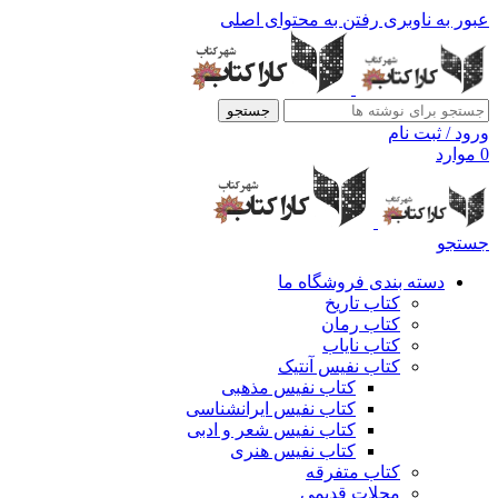
عبور به ناوبری
رفتن به محتوای اصلی
جستجو
ورود / ثبت نام
0
موارد
جستجو
دسته بندی فروشگاه ما
کتاب تاریخ
کتاب رمان
کتاب نایاب
کتاب نفیس آنتیک
کتاب نفیس مذهبی
کتاب نفیس ایرانشناسی
کتاب نفیس شعر و ادبی
کتاب نفیس هنری
کتاب متفرقه
مجلات قدیمی