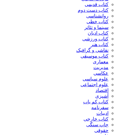
کتاب قدیمی
کتاب دست دوم
روانشناسی
کتاب خطی
سینما و تئاتر
کتاب ادیان
کتاب ورزشی
کتاب هنر
نقاشی و گرافیک
کتاب موسیقی
معماری
مدیریت
عکاسی
علوم سیاسی
علوم اجتماعی
اقتصاد
آشپزی
کتاب کم یاب
سفرنامه
ادبیات
کتاب خارجی
چاپ سنگی
حقوقی