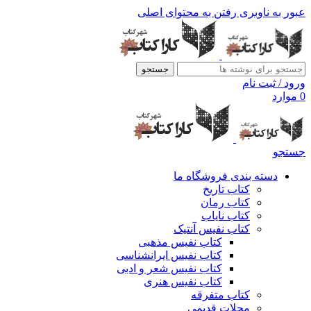
عبور به ناوبری
رفتن به محتوای اصلی
جستجو
ورود / ثبت نام
0
موارد
جستجو
دسته بندی فروشگاه ما
کتاب تاریخ
کتاب رمان
کتاب نایاب
کتاب نفیس آنتیک
کتاب نفیس مذهبی
کتاب نفیس ایرانشناسی
کتاب نفیس شعر و ادبی
کتاب نفیس هنری
کتاب متفرقه
مجلات قدیمی