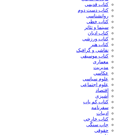
کتاب قدیمی
کتاب دست دوم
روانشناسی
کتاب خطی
سینما و تئاتر
کتاب ادیان
کتاب ورزشی
کتاب هنر
نقاشی و گرافیک
کتاب موسیقی
معماری
مدیریت
عکاسی
علوم سیاسی
علوم اجتماعی
اقتصاد
آشپزی
کتاب کم یاب
سفرنامه
ادبیات
کتاب خارجی
چاپ سنگی
حقوقی