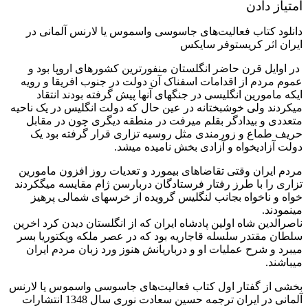
امتیاز دادن
دانلود کتاب فعالیت‌های جاسوسی واسموس یا لارنس آلمانی در
ایران اثر کریستوفر سایکس
در اوایل قرن حاضر انگلستان منفورترین کشورهای اروپا بود و
عموم مردم از اقدامات اسفناک آن دولت در جنوب افریقا و رویه
ایکه مامورین انگلیسی در جنگهای آنها پیش گرفته بودند انتقاد
میکردند ولی خوشبختانه در عین حال که دولت انگلیس در یک ناحیه
متعددی و بیدادگر بقلم میرفت در منطقه دیگری چون در مقابل
حریف طماع و زورمندی مثل روسیه تزاری قرار گرفته بود یک
دولت آزادیخواه و آزادی بخش نامیده میشد.
مردم ایران وقتی تقاضاهای بیمورد و تعدیات روز افزون مامورین
تزاری را با طرز رفتار فرستادگان دربارسن ژام مقایسه میگکردند
خواه و ناخواه بجانب لنگلیس گرویده از خرسهای شمالی پرهیز
مینمودند.
ناصرالدین شاه اولین پادشاه ایران که از انگلستان دیدن کرد اخرین
سلطان مقتدر سلسله قاجاریه بود که در عصر ملکه ویکتوریا بسر
میبرد و شرح عملیات او و درباریانش هنوز ورد زبان مردم ایران
میباشند.
بخشی از گفتار اول کتاب فعالیت‌های جاسوسی واسموس یا لارنس
آلمانی در ایران ترجمه حسین سعادت نوری سال 1348 انتشارات