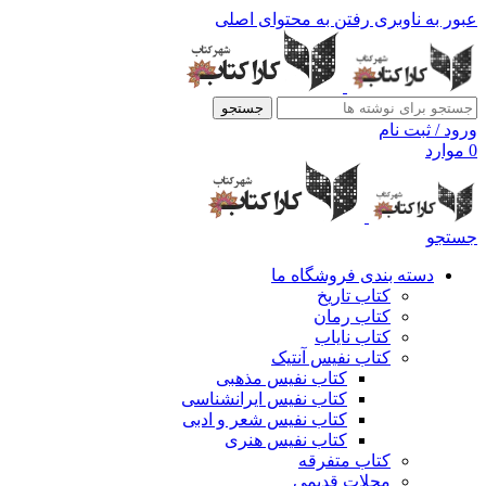
عبور به ناوبری
رفتن به محتوای اصلی
جستجو
ورود / ثبت نام
0
موارد
جستجو
دسته بندی فروشگاه ما
کتاب تاریخ
کتاب رمان
کتاب نایاب
کتاب نفیس آنتیک
کتاب نفیس مذهبی
کتاب نفیس ایرانشناسی
کتاب نفیس شعر و ادبی
کتاب نفیس هنری
کتاب متفرقه
مجلات قدیمی