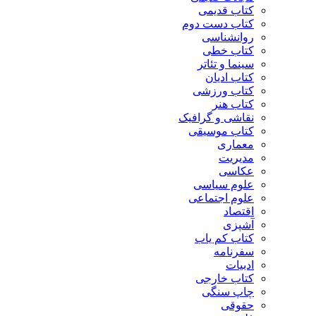
کتاب قدیمی
کتاب دست دوم
روانشناسی
کتاب خطی
سینما و تئاتر
کتاب ادیان
کتاب ورزشی
کتاب هنر
نقاشی و گرافیک
کتاب موسیقی
معماری
مدیریت
عکاسی
علوم سیاسی
علوم اجتماعی
اقتصاد
آشپزی
کتاب کم یاب
سفرنامه
ادبیات
کتاب خارجی
چاپ سنگی
حقوقی