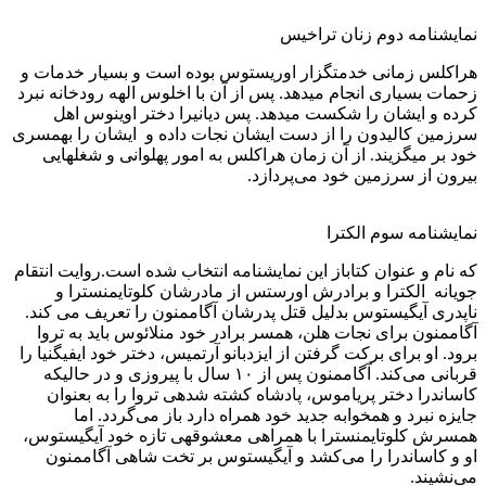
نمایشنامه دوم زنان تراخیس
هراکلس زمانی خدمتگزار اوریستوس بوده است و بسیار خدمات و
زحمات بسیاری انجام میدهد. پس از آن با اخلوس الهه رودخانه نبرد
کرده و ایشان را شکست میدهد. پس دیانیرا دختر اوینوس اهل
سرزمین کالیدون را از دست ایشان نجات داده و ایشان را بهمسری
خود بر میگزیند. از آن زمان هراکلس به امور پهلوانی و شغلهایی
بیرون از سرزمین خود می‌پردازد.
نمایشنامه سوم الکترا
که نام و عنوان کتاباز این نمایشنامه انتخاب شده است.روایت انتقام
جویانه الکترا و برادرش اورستس از مادرشان کلوتایمنسترا و
ناپدری آیگیستوس بدلیل قتل پدرشان آگاممنون را تعریف می کند.
آگاممنون برای نجات هلن، همسر برادر خود منلائوس باید به تروا
برود. او برای برکت گرفتن از ایزدبانو آرتمیس، دختر خود ایفیگنیا را
قربانی می‌کند. آگاممنون پس از ۱۰ سال با پیروزی و در حالیکه
کاساندرا دختر پریاموس، پادشاه کشته شده‎ی تروا را به بعنوان
جایزه نبرد و همخوابه جدید خود همراه دارد باز می‌گردد. اما
همسرش کلوتایمنسترا با همراهی معشوقه‎ی تازه خود آیگیستوس،
او و کاساندرا را می‌کشد و آیگیستوس بر تخت شاهی آگاممنون
می‌نشیند.