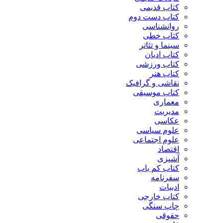
کتاب قدیمی
کتاب دست دوم
روانشناسی
کتاب خطی
سینما و تئاتر
کتاب ادیان
کتاب ورزشی
کتاب هنر
نقاشی و گرافیک
کتاب موسیقی
معماری
مدیریت
عکاسی
علوم سیاسی
علوم اجتماعی
اقتصاد
آشپزی
کتاب کم یاب
سفرنامه
ادبیات
کتاب خارجی
چاپ سنگی
حقوقی