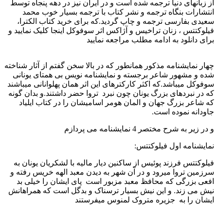
از زبانهای دنیا ترجمه شده است و در ایران نیز در دهه پنجاه توسط
انتشارات بنگاه ترجمه و نشر کتاب با ترجمه بسیار خوب محمد
سعیدی بفارسی ترجمه و چاپ گردید.که برای خرید کتاب الکترا،
فیلوکتتس ، زنان تراخیس و آژاکس اثر سوفوکل اینجا کلیک نمایید و
برای دانلود به ادامه مطلب مراجعه نمایید
چهار نمایشنامه مذکور همانطور که در بالا سخن گفتم از آثار شناخته
شده و مشهور شاعر برجسته و نمایشنامه نویس بی همتای یونانی
سوفوكل میباشد.که اکثر کارکترهای این اثر همان پهلوانانی میباشند
که در نبردهای بزرگ یونان چون نبرد تروا حضر داشتند.و بدان گونه
که شاعر بزرگ جهان و المان هومر اسامیشان را در کتاب ایلیاد
جاودانه نموده است.
و در زیر به شرح مختصر 4 نمایشنامه می پردازم
نمایشنامه اول فیلوکتتس:
فیلوکتتس فرزند پوئیس از ساکنین دیار مالیه با لشکریان یونان به
سرزمین تروا میرود و در آن شهر به دیدن معبد الهه خریس رفته و
افعی بزرگی که محافظ معبد مزبور است پای ایشان را خیلی بد
نیش می زند. و این نیش بسیار ترسناک و بدگل است که همراهانش
ایشان را به جزیره متروک لمنوس میفرستند