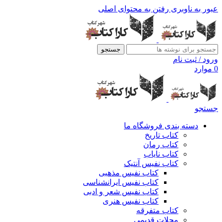
عبور به ناوبری
رفتن به محتوای اصلی
جستجو
ورود / ثبت نام
0
موارد
جستجو
دسته بندی فروشگاه ما
کتاب تاریخ
کتاب رمان
کتاب نایاب
کتاب نفیس آنتیک
کتاب نفیس مذهبی
کتاب نفیس ایرانشناسی
کتاب نفیس شعر و ادبی
کتاب نفیس هنری
کتاب متفرقه
مجلات قدیمی