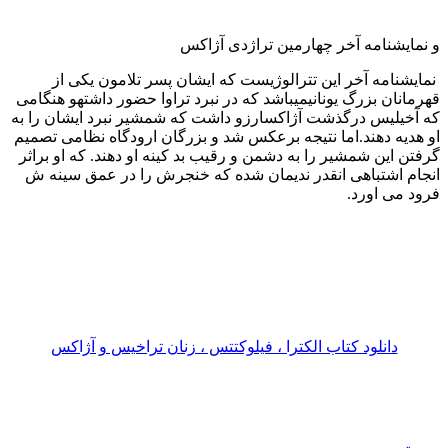
و نمایشنامه آخر چهارمین تراژدی آژاکس
نمایشنامه آخر این تترالوژیست که ایشان پسر تلامون یکی از
قهرمانان بزرگ یونانیمیباشد که در نبرد تراوا حضور داشتهو هنگامی
که آخیلیس درگذشت آژاکسارزو داشت که شمشیر نبرد ایشان را به
او هدیه دهند.اما نتیجه برعکس شد و بزرگان ارودگاه نظامی تصمیم
گرفتن این شمشیر را به دشمن و رقیب بد کینه او دهند. که او براثر
انجام اشتباهی انقدر ندیمان شده كه خنجرش را در عمق سینه ش
فرود می اورد.
دانلود کتاب الکترا ، فیلوکتتس ، زنان تراخیس و آژاکس