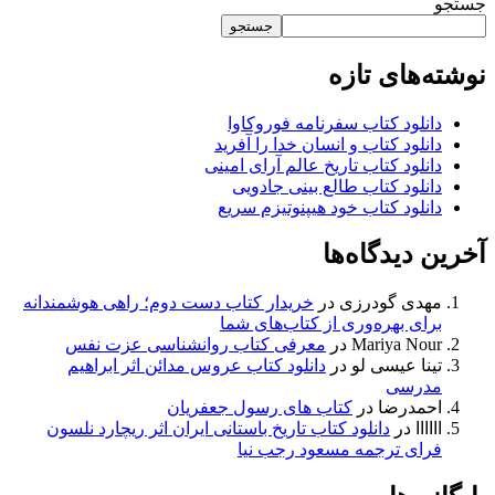
جستجو
جستجو
نوشته‌های تازه
دانلود کتاب سفرنامه فوروکاوا
دانلود کتاب و انسان خدا را آفرید
دانلود کتاب تاریخ عالم آرای امینی
دانلود کتاب طالع بینی جادویی
دانلود کتاب خود هیپنوتیزم سریع
آخرین دیدگاه‌ها
مهدی گودرزی
در
خریدار کتاب دست دوم؛ راهی هوشمندانه
برای بهره‌وری از کتاب‌های شما
Mariya Nour
در
معرفی کتاب روانشناسی عزت نفس
تینا عیسی لو
در
دانلود کتاب عروس مدائن اثر ابراهیم
مدرسی
احمدرضا
در
کتاب های رسول جعفریان
اااااا
در
دانلود کتاب تاریخ باستانی ایران اثر ریچارد نلسون
فرای ترجمه مسعود رجب نیا