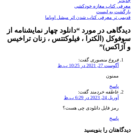
جدیدتر
معرفی کتاب مغازه خودکشی
بازگشت به لیست
قدیمی تر
معرفی کتاب شدن اثر میشل اوباما
دیدگاهی در مورد “
دانلود چهار نمایشنامه از
سوفوکل (الکترا ، فیلوکتتس ، زنان تراخیس
و آژاکس)
”
فروغ منصوری
گفت:
آگوست 27, 2021 در 10:25 ب.ظ
ممنون
پاسخ
عاطفه خردمند
گفت:
آوریل 24, 2023 در 6:29 ب.ظ
رمز فایل دانلودی چی هست؟
پاسخ
دیدگاهتان را بنویسید