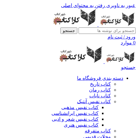
عبور به ناوبری
رفتن به محتوای اصلی
جستجو
ورود / ثبت نام
0
موارد
جستجو
دسته بندی فروشگاه ما
کتاب تاریخ
کتاب رمان
کتاب نایاب
کتاب نفیس آنتیک
کتاب نفیس مذهبی
کتاب نفیس ایرانشناسی
کتاب نفیس شعر و ادبی
کتاب نفیس هنری
کتاب متفرقه
مجلات قدیمی