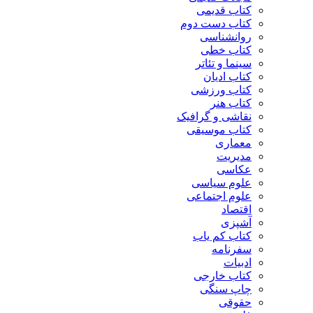
کتاب قدیمی
کتاب دست دوم
روانشناسی
کتاب خطی
سینما و تئاتر
کتاب ادیان
کتاب ورزشی
کتاب هنر
نقاشی و گرافیک
کتاب موسیقی
معماری
مدیریت
عکاسی
علوم سیاسی
علوم اجتماعی
اقتصاد
آشپزی
کتاب کم یاب
سفرنامه
ادبیات
کتاب خارجی
چاپ سنگی
حقوقی