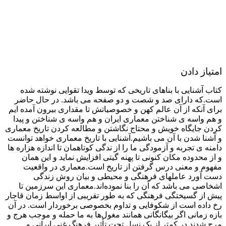
امتیاز دادن
کتاب آشنایی با بناهای تاریخی که توسط ویدا تقوایی نوشته شده
است.که دارای صد و شصت و دو صفحه می باشد. در حال حاضر
برای آنکه از آن عالم کهن و خصوصیاتش تا مقداری بیرون آمده ایم
و هم واسه ی شناختن معماری ایران و هم واسه ی شناختن و پیدا
کردن جایگاه خویش و محتاج نگاشتن و مطالعه کردن تاریخ معماری
و آشنا شدن با آن می باشیم.آشنایی با تاریخ معماری خواهد توانست
دامنه ی تجربه و آزمودگی ما را از ندگی کوتاهمان تا اندازه هزاره ها
و از محدوده مکان کنونی تا پهنه گیتی افزایش نماید و این همان
مفهوم و معنی درس گرفتن از تاریخ است.معماری در واقعیت
دست آورد عاملهای فرهنگی و محیطی و بیان روش زندگی
اشخاصی می باشد که آن را بنا نموده‌اند.معماری این سرزمین تا
پیش از گسیختگی فرهنگی که به طور تقریبی از اواسط زمان قاجار
رخ داده است از شکوفایی و تداوم بخصوصی برخوردار است. در آن
بازه زمانی اگر بیگانگانی همانند مغول‌ها به ما حمله و موجب هرج و
مرج شدند در کمتر از یک نسل تحت تأثیر فرهنگ غنی ایرانی و