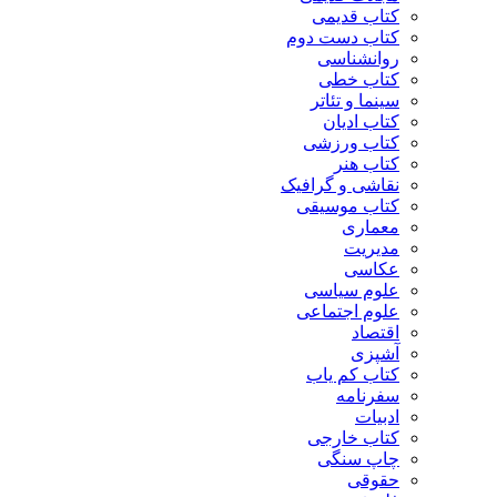
کتاب قدیمی
کتاب دست دوم
روانشناسی
کتاب خطی
سینما و تئاتر
کتاب ادیان
کتاب ورزشی
کتاب هنر
نقاشی و گرافیک
کتاب موسیقی
معماری
مدیریت
عکاسی
علوم سیاسی
علوم اجتماعی
اقتصاد
آشپزی
کتاب کم یاب
سفرنامه
ادبیات
کتاب خارجی
چاپ سنگی
حقوقی