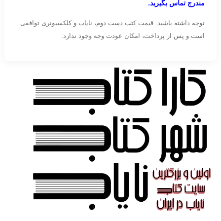
مندرج تماس بگیرید.
توجه داشته باشید: قیمت کتب دست دوم، نایاب و کلکسیونری توافقی
است و پس از پرداخت، امکان عودت وجه وجود ندارد.