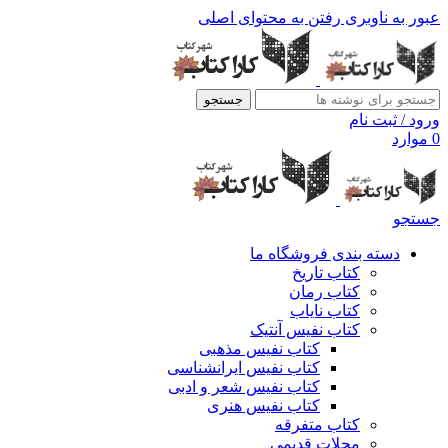
عبور به ناوبری
رفتن به محتوای اصلی
جستجو
ورود / ثبت نام
0
موارد
جستجو
دسته بندی فروشگاه ما
کتاب تاریخ
کتاب رمان
کتاب نایاب
کتاب نفیس آنتیک
کتاب نفیس مذهبی
کتاب نفیس ایرانشناسی
کتاب نفیس شعر و ادبی
کتاب نفیس هنری
کتاب متفرقه
مجلات قدیمی