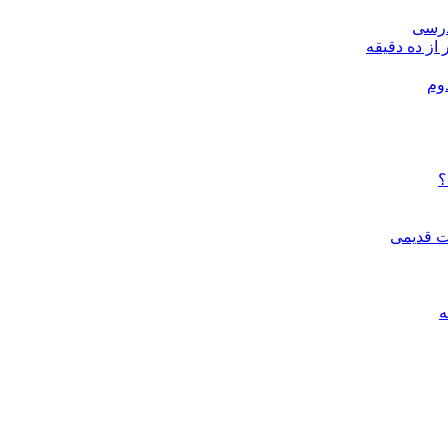
درسی
 از ده دقیقه
وم
؟
ات قدیمی
ه