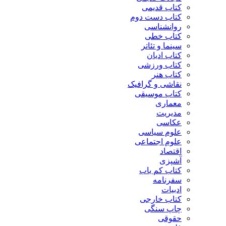
کتاب قدیمی
کتاب دست دوم
روانشناسی
کتاب خطی
سینما و تئاتر
کتاب ادیان
کتاب ورزشی
کتاب هنر
نقاشی و گرافیک
کتاب موسیقی
معماری
مدیریت
عکاسی
علوم سیاسی
علوم اجتماعی
اقتصاد
آشپزی
کتاب کم یاب
سفرنامه
ادبیات
کتاب خارجی
چاپ سنگی
حقوقی