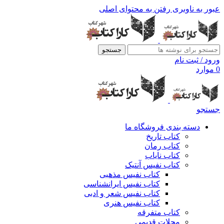
عبور به ناوبری
رفتن به محتوای اصلی
جستجو
ورود / ثبت نام
0
موارد
جستجو
دسته بندی فروشگاه ما
کتاب تاریخ
کتاب رمان
کتاب نایاب
کتاب نفیس آنتیک
کتاب نفیس مذهبی
کتاب نفیس ایرانشناسی
کتاب نفیس شعر و ادبی
کتاب نفیس هنری
کتاب متفرقه
مجلات قدیمی