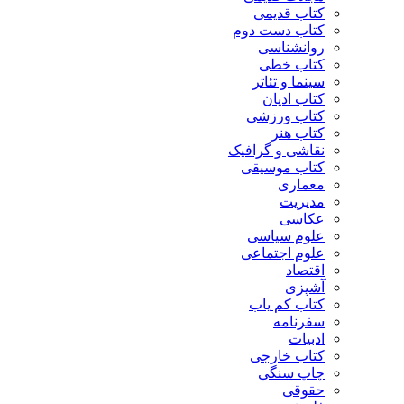
کتاب قدیمی
کتاب دست دوم
روانشناسی
کتاب خطی
سینما و تئاتر
کتاب ادیان
کتاب ورزشی
کتاب هنر
نقاشی و گرافیک
کتاب موسیقی
معماری
مدیریت
عکاسی
علوم سیاسی
علوم اجتماعی
اقتصاد
آشپزی
کتاب کم یاب
سفرنامه
ادبیات
کتاب خارجی
چاپ سنگی
حقوقی