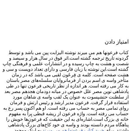
امتیاز دادن
کتاب فرعونها هم می میرند نوشته الیزابت پین می باشد و توسط
گردونه تاریخ ترجمه گشته است.اثر فوق در سال هزار و سیصد و
شصت و هشت به چاپ رسیده و در انتشارات علمی و فرهنگی چاپ
گشته است.این نوشته با زبان فارسی و دارای تعداد دویست و سی و
هشت صفحه است. کلمه ی فِرعَون لقبی می باشد که در زمان
متأخر واسه ی اسم بردن از فرمانروایان سلسله‌های مصر باستان
به کار می رفته است. هر اندازه از نظر تاریخی فرعون تنها در طی
پادشاهی نوین مصر علل خصوص در میانه دودمان هجدهم مصر بعد
از سلطنت حتشپسوت به عنوان یک لقب واسه ی شاهان مورد
استفاده قرار گرفت. فرعون مدیر ارشد و رئیس ارتش و فرمان
روای تمامی مصر به حساب می رفته است. او هم اکنون پسر رع به
حساب می رفته است. واژه فرعون از ریشه قبطی پِرآ به مفهوم
خانه ی بزرگ است.اشاره‌ای به این حقیقت که فرعون‌ها خویش را
پناهگاه مردم دانسته بودند و واسه ی خود کاخ‌های بزرگ پادشاهی
داشتند. برای
خرید کتاب فرعونها هم می میرند
به لینک موجود