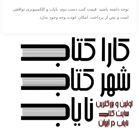
توجه داشته باشید: قیمت کتب دست دوم، نایاب و کلکسیونری توافقی
است و پس از پرداخت، امکان عودت وجه وجود ندارد.