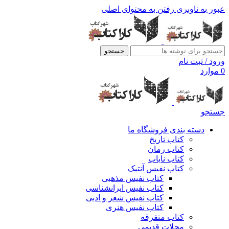
عبور به ناوبری
رفتن به محتوای اصلی
جستجو
ورود / ثبت نام
0
موارد
جستجو
دسته بندی فروشگاه ما
کتاب تاریخ
کتاب رمان
کتاب نایاب
کتاب نفیس آنتیک
کتاب نفیس مذهبی
کتاب نفیس ایرانشناسی
کتاب نفیس شعر و ادبی
کتاب نفیس هنری
کتاب متفرقه
مجلات قدیمی